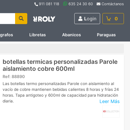
911 081 118
635 24 30 60
Contáctanos
L
ogin
0
ígrafos
Libretas
Abanicos
Paraguas
botellas termicas personalizadas Parole
aislamiento cobre 600ml
Ref:
88890
Las botellas termo personalizadas Parole con aislamiento al
vacío de cobre mantienen bebidas calientes 8 horas y frías 24
horas. Tapa antigoteo y 600ml de capacidad para hidratación
Leer Más
diaria.