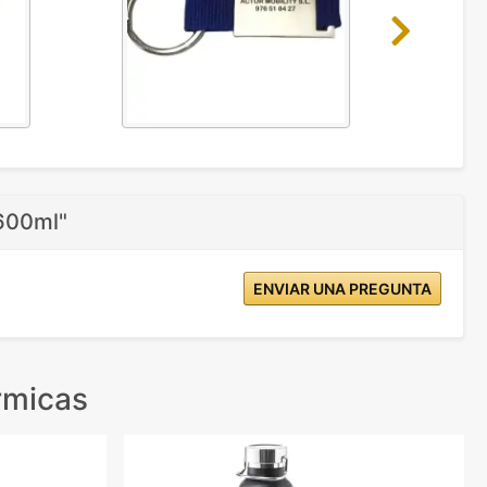
Next
 600ml"
ENVIAR UNA PREGUNTA
rmicas