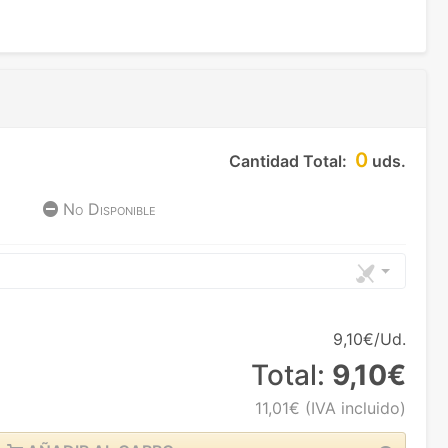
0
Cantidad Total:
uds.
No Disponible
9,10€/Ud.
Total:
9,10€
11,01€
(IVA incluido)