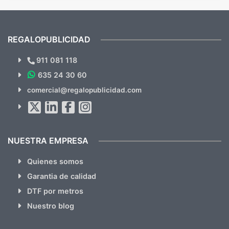
mandaron las miniaturas para
repet
previsualizarlas (las adjunto) y llegaron tal
todo!
cual, sin el menor problema. Totalmente
recomendables.
REGALOPUBLICIDAD
¿Quieres ver nuestras últimas
Novedades y Ofertas?
911 081 118
635 24 30 60
SUSCRÍBETE!!
comercial@regalopublicidad.com
Al suscribirte aceptas nuestras
políticas de privacidad
(No
hacemos Spam)
NUESTRA EMPRESA
Quienes somos
Garantia de calidad
DTF por metros
Nuestro blog