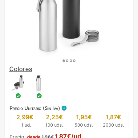
Colores
Precio Unitario (Sin Iva)
2,99€
2,25€
1,95€
1,87€
+1 ud.
100 uds.
500 uds.
2000 uds.
1,87€/ud.
Precio:
desde
1,96€