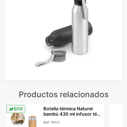
Productos relacionados
Botella térmica Naturel
ECO
bambú 430 ml infusor té
certificada
Ref:
78121