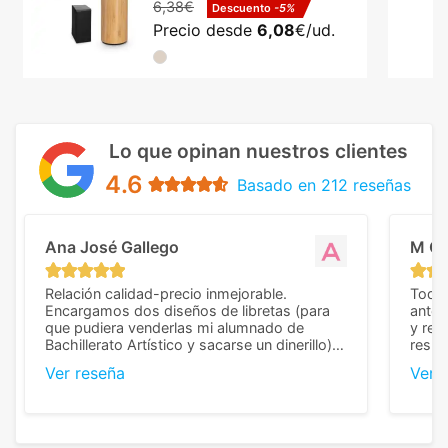
6,38€
Descuento
-5%
Precio desde
6,08
€/ud.
Lo que opinan nuestros clientes
4.6
Basado en 212 reseñas
Ana José Gallego
M C
Relación calidad-precio inmejorable.
Todo 
Encargamos dos diseños de libretas (para
anter
que pudiera venderlas mi alumnado de
y rep
Bachillerato Artístico y sacarse un dinerillo) y
resul
nos dieron el mejor presupuesto con
perso
Ver reseña
Ver 
diferencia, con libretas de muy buena calidad
cuand
y muy bien terminadas con la estampación
compl
en los colores pedidos. La atención al
pusie
cliente, inmejorable, respondiendo a cada
para 
duda que teníamos en el proceso. Nos
como