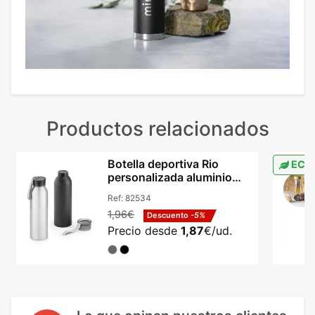
Productos relacionados
Botella deportiva Rio
ECO
personalizada aluminio
660 ml cromado
Ref:
82534
1,96€
Descuento
-5%
Precio desde
1,87
€/ud.