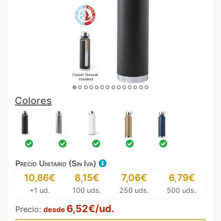
Colores
Precio Unitario (Sin Iva)
10,86€
8,15€
7,06€
6,79€
+1 ud.
100 uds.
250 uds.
500 uds.
6,52€/ud.
Precio:
desde