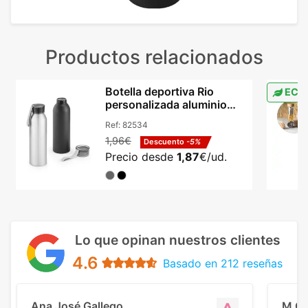
Productos relacionados
Botella deportiva Rio
ECO
personalizada aluminio
660 ml cromado
Ref:
82534
1,96€
Descuento
-5%
Precio desde
1,87
€/ud.
Lo que opinan nuestros clientes
4.6
Basado en 212 reseñas
Ana José Gallego
M C