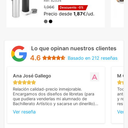
Ref:
82534
1,96€
Descuento
-5%
Precio desde
1,87
€/ud.
Lo que opinan nuestros clientes
4.6
Basado en 212 reseñas
Ana José Gallego
M C
Relación calidad-precio inmejorable.
Todo 
Encargamos dos diseños de libretas (para
anter
que pudiera venderlas mi alumnado de
y rep
Bachillerato Artístico y sacarse un dinerillo) y
resul
nos dieron el mejor presupuesto con
perso
Ver reseña
Ver 
diferencia, con libretas de muy buena calidad
cuand
y muy bien terminadas con la estampación
compl
en los colores pedidos. La atención al
pusie
cliente, inmejorable, respondiendo a cada
para 