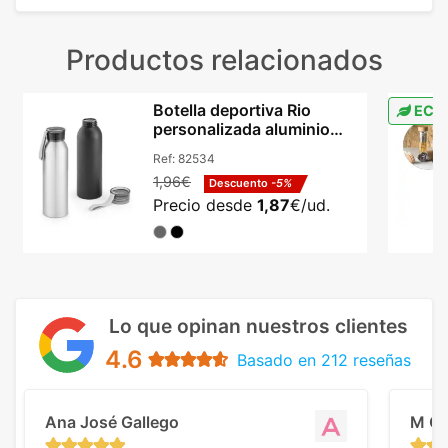
Productos relacionados
Botella deportiva Rio
ECO
personalizada aluminio
660 ml cromado
Ref:
82534
1,96€
Descuento
-5%
Precio desde
1,87
€/ud.
Lo que opinan nuestros clientes
4.6
Basado en 212 reseñas
Ana José Gallego
M C