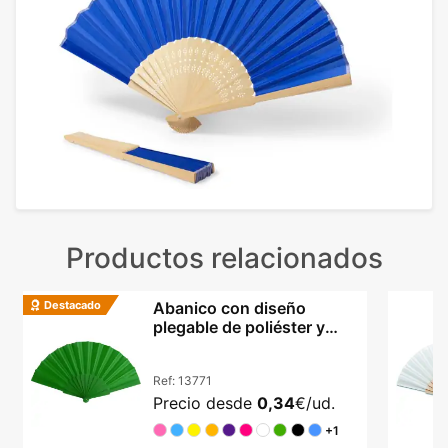
Productos relacionados
Destacado
Abanico con diseño
plegable de poliéster y
varillas PP en colores
Ref:
13771
Precio desde
0,34
€/ud.
+1