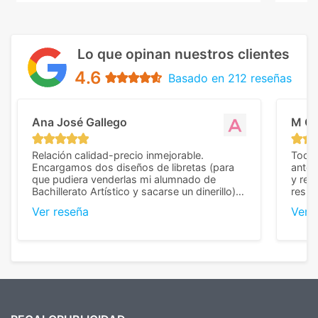
Lo que opinan nuestros clientes
4.6
Basado en 212 reseñas
Ana José Gallego
M C
Relación calidad-precio inmejorable.
Todo 
Encargamos dos diseños de libretas (para
anter
que pudiera venderlas mi alumnado de
y rep
Bachillerato Artístico y sacarse un dinerillo) y
resul
nos dieron el mejor presupuesto con
perso
Ver reseña
Ver 
diferencia, con libretas de muy buena calidad
cuand
y muy bien terminadas con la estampación
compl
en los colores pedidos. La atención al
pusie
cliente, inmejorable, respondiendo a cada
para 
duda que teníamos en el proceso. Nos
como
mandaron las miniaturas para
repet
previsualizarlas (las adjunto) y llegaron tal
todo!
cual, sin el menor problema. Totalmente
recomendables.