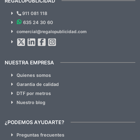
REGALOPUBLICIDAD
¿Quieres ver nuestras últimas
Novedades y Ofertas?
911 081 118
635 24 30 60
SUSCRÍBETE!!
comercial@regalopublicidad.com
Al suscribirte aceptas nuestras
políticas de privacidad
(No
hacemos Spam)
NUESTRA EMPRESA
Quienes somos
Garantia de calidad
DTF por metros
Nuestro blog
¿PODEMOS AYUDARTE?
Preguntas frecuentes