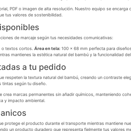
rial, PDF o imagen de alta resolución. Nuestro equipo se encarga d
e tus valores de sostenibilidad.
isponibles
opciones de marcaje según tus necesidades comunicativas:
 o textos cortos.
Área en tela:
100 x 68 mm perfecta para diseño
ntras mantienes la estética natural del bambú y la funcionalidad de
tadas a tu pedido
e respeten la textura natural del bambú, creando un contraste ele
s tintas según tu diseño.
ue crea marcas permanentes sin añadir químicos, manteniendo coher
ca y impacto ambiental.
banicos
e protege el producto durante el transporte mientras mantiene nue
iendo un producto duradero que representa fielmente tus valores m