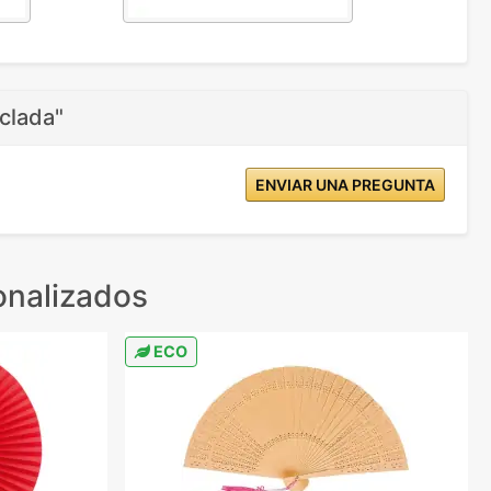
clada"
ENVIAR UNA PREGUNTA
onalizados
ECO