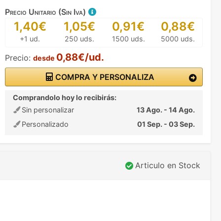
Precio Unitario (Sin Iva)
1,40€
1,05€
0,91€
0,88€
+1 ud.
250 uds.
1500 uds.
5000 uds.
0,88€/ud.
Precio:
desde
COMPRA Y PERSONALIZA
Comprandolo hoy lo recibirás:
Sin personalizar
13 Ago. - 14 Ago.
Personalizado
01 Sep. - 03 Sep.
Articulo en Stock