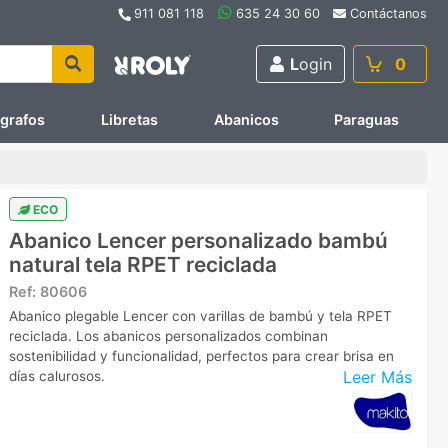
911 081 118
635 24 30 60
Contáctanos
L
ogin
0
ígrafos
Libretas
Abanicos
Paraguas
ECO
Abanico Lencer personalizado bambú
natural tela RPET reciclada
Ref:
80606
Abanico plegable Lencer con varillas de bambú y tela RPET
reciclada. Los abanicos personalizados combinan
sostenibilidad y funcionalidad, perfectos para crear brisa en
Leer Más
días calurosos.