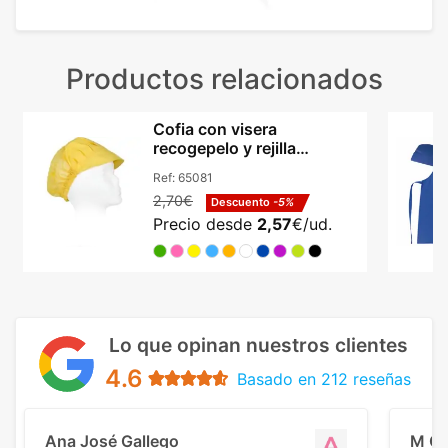
Productos relacionados
Cofia con visera
recogepelo y rejilla
transpirable servicios
Ref:
65081
2,70€
Descuento
-5%
Precio desde
2,57
€/ud.
Lo que opinan nuestros clientes
4.6
Basado en 212 reseñas
Ana José Gallego
M C