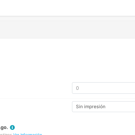
Sin impresión
Ago.
estinos
Ver Información