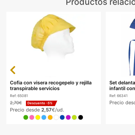
Productos relac
Previous
Cofia con visera recogepelo y rejilla
Set delant
transpirable servicios
infantil c
Ref:
65081
Ref:
66341
Precio de
2,70€
Descuento
-5%
Precio desde
2,57
€/ud.