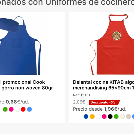
ionados
con Uniformes de cocinero
al promocional Cook
Delantal cocina KITAB al
on gorro non woven 80gr
merchandising 65x90cm 1
Ref:
15131
sde
0,68
€/ud.
2,06€
Descuento
-5%
Precio desde
1,96
€/ud.