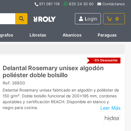
911 081 118
635 24 30 60
Contáctanos
L
ogin
0
ígrafos
Libretas
Abanicos
Paraguas
-5% Descuento
Delantal Rosemary unisex algodón
poliéster doble bolsillo
Ref:
38850
Delantal Rosemary unisex fabricado en algodón y poliéster de
150 g/m². Doble bolsillo funcional de 200x195 mm, cordones
ajustables y certificación REACH. Disponible en blanco y
Leer Más
negro para cocina.