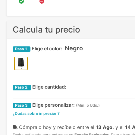
Calcula tu precio
Negro
Elige el color:
Paso
1.
Elige cantidad:
Paso
2.
Elige personalizar:
Paso
3.
(Min. 5 Uds.)
¿Dudas sobre impresión?
Cómpralo hoy y recíbelo
entre el
13 Ago.
y el
14 
Fecha estimada para entregas en
España Peninsular
.
Para otros d