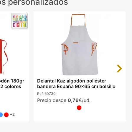
s personalizados
Next
godón 180gr
Delantal Kaz algodón poliéster
2 colores
bandera España 90x65 cm bolsillo
Ref:
60730
Precio desde
0,76
€/ud.
+2