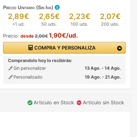
Precio Unitario (Sin Iva)
2,89€
2,65€
2,23€
2,07€
+1 ud.
50 uds.
100 uds.
200 uds.
1,90€/ud.
Precio:
desde
2,00€
COMPRA Y PERSONALIZA
Comprandolo hoy lo recibirás:
Sin personalizar
13 Ago. - 14 Ago.
Personalizado
19 Ago. - 21 Ago.
Articulo en Stock
Articulo sin Stock