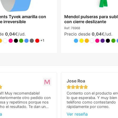
ents Tyvek amarilla con
Mendol pulseras para sub
e irreversible
con cierre deslizante
Ref:
76968
sde
0,04
€/ud.
Precio desde
0,04
€/ud.
+1
Jose Roa
l!! Muy recomendable!
Contento con el producto en
teriormente otro pedido con
lo que esperaba. Y muy bien 
esa y repetimos porque nos
teléfono como contestando
o el resultado. Te dan un
rápidamente por correo.
agradable y personal, cosa
a
Ver reseña
cho cuando se trata