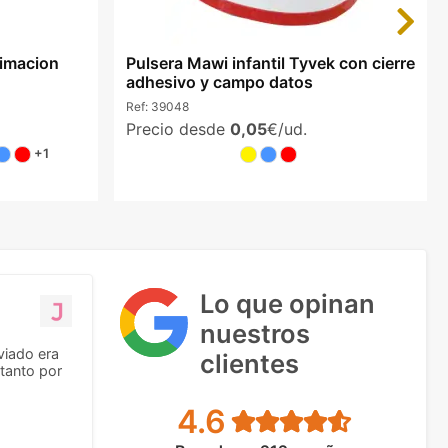
Next
limacion
Pulsera Mawi infantil Tyvek con cierre
adhesivo y campo datos
Ref:
39048
Precio desde
0,05
€/ud.
+1
Lo que opinan
nuestros
viado era
clientes
tanto por
4.6