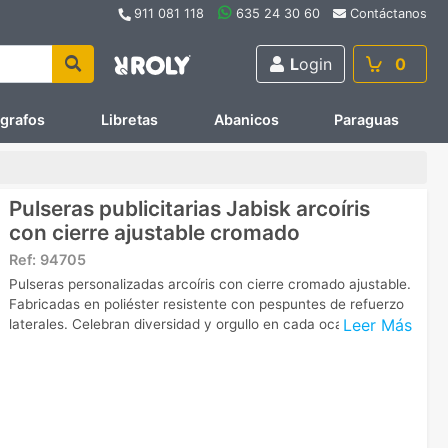
911 081 118
635 24 30 60
Contáctanos
L
ogin
0
ígrafos
Libretas
Abanicos
Paraguas
Pulseras publicitarias Jabisk arcoíris
con cierre ajustable cromado
Ref:
94705
Pulseras personalizadas arcoíris con cierre cromado ajustable.
Fabricadas en poliéster resistente con pespuntes de refuerzo
Leer Más
laterales. Celebran diversidad y orgullo en cada ocasión.