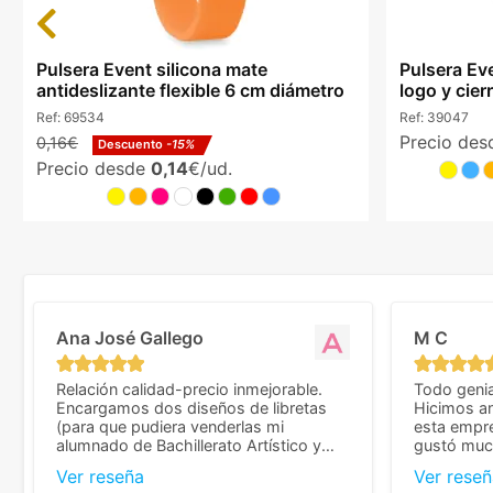
Previous
Pulsera Event silicona mate
Pulsera Ev
antideslizante flexible 6 cm diámetro
logo y cierr
Ref:
69534
Ref:
39047
Precio de
0,16€
Descuento
-15%
Precio desde
0,14
€/ud.
Ana José Gallego
M C
Relación calidad-precio inmejorable.
Todo genia
Encargamos dos diseños de libretas
Hicimos an
(para que pudiera venderlas mi
esta empr
alumnado de Bachillerato Artístico y
gustó much
sacarse un dinerillo) y nos dieron el
trato muy 
Ver reseña
Ver reseñ
mejor presupuesto con diferencia, con
que valoramos mu