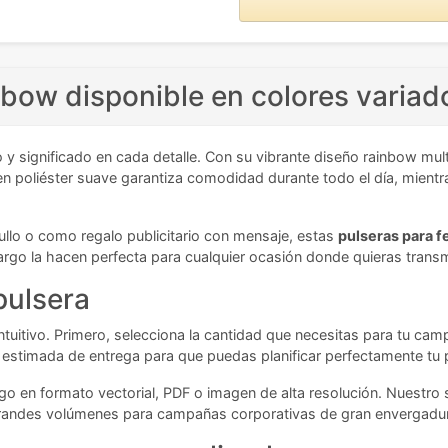
nbow disponible en colores variad
 y significado en cada detalle. Con su vibrante diseño rainbow mult
 en poliéster suave garantiza comodidad durante todo el día, mient
ullo o como regalo publicitario con mensaje, estas
pulseras para f
argo la hacen perfecta para cualquier ocasión donde quieras transmi
 pulsera
 intuitivo. Primero, selecciona la cantidad que necesitas para tu c
ha estimada de entrega para que puedas planificar perfectamente tu
ogo en formato vectorial, PDF o imagen de alta resolución. Nuestr
randes volúmenes para campañas corporativas de gran envergadu