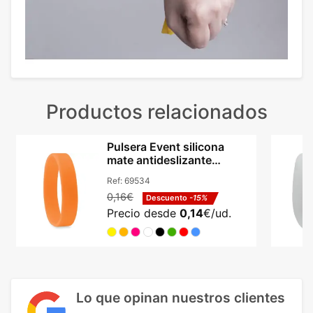
Productos relacionados
Pulsera Event silicona
mate antideslizante
flexible 6 cm diámetro
Ref:
69534
0,16€
Descuento
-15%
Precio desde
0,14
€/ud.
Lo que opinan nuestros clientes