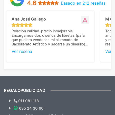
4.6
Basado en 212 reseñas
Ana José Gallego
M C
Relación calidad-precio inmejorable.
Todo 
Encargamos dos diseños de libretas (para
anter
que pudiera venderlas mi alumnado de
y rep
Bachillerato Artístico y sacarse un dinerillo) y
resul
nos dieron el mejor presupuesto con
perso
Ver reseña
Ver 
diferencia, con libretas de muy buena calidad
cuand
y muy bien terminadas con la estampación
compl
en los colores pedidos. La atención al
pusie
cliente, inmejorable, respondiendo a cada
para 
duda que teníamos en el proceso. Nos
como
mandaron las miniaturas para
repet
previsualizarlas (las adjunto) y llegaron tal
todo!
cual, sin el menor problema. Totalmente
recomendables.
REGALOPUBLICIDAD
¿Quieres ver nuestras últimas
Novedades y Ofertas?
911 081 118
635 24 30 60
SUSCRÍBETE!!