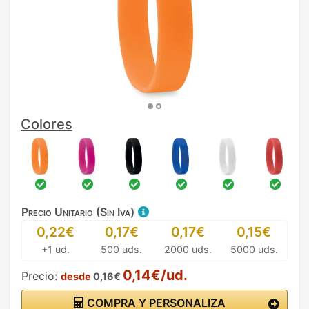
Colores
Precio Unitario (Sin Iva)
0,22€
0,17€
0,17€
0,15€
+1 ud.
500 uds.
2000 uds.
5000 uds.
0,14€/ud.
Precio:
desde
0,16€
COMPRA Y PERSONALIZA