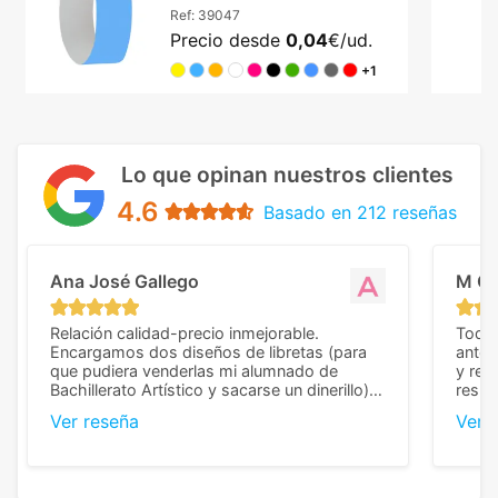
Ref:
39047
Precio desde
0,04
€/ud.
+1
Lo que opinan nuestros clientes
4.6
Basado en 212 reseñas
Ana José Gallego
M C
Relación calidad-precio inmejorable.
Todo 
Encargamos dos diseños de libretas (para
anter
que pudiera venderlas mi alumnado de
y rep
Bachillerato Artístico y sacarse un dinerillo) y
resul
nos dieron el mejor presupuesto con
perso
Ver reseña
Ver 
diferencia, con libretas de muy buena calidad
cuand
y muy bien terminadas con la estampación
compl
en los colores pedidos. La atención al
pusie
cliente, inmejorable, respondiendo a cada
para 