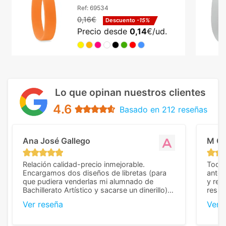
flexible 6 cm diámetro
Ref:
69534
0,16€
Descuento
-15%
Precio desde
0,14
€/ud.
Lo que opinan nuestros clientes
4.6
Basado en 212 reseñas
Ana José Gallego
M C
Relación calidad-precio inmejorable.
Todo 
Encargamos dos diseños de libretas (para
anter
que pudiera venderlas mi alumnado de
y rep
Bachillerato Artístico y sacarse un dinerillo) y
resul
nos dieron el mejor presupuesto con
perso
Ver reseña
Ver 
diferencia, con libretas de muy buena calidad
cuand
y muy bien terminadas con la estampación
compl
en los colores pedidos. La atención al
pusie