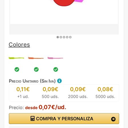
Colores
Precio Unitario (Sin Iva)
0,11€
0,09€
0,09€
0,08€
+1 ud.
500 uds.
2000 uds.
5000 uds.
0,07€/ud.
Precio:
desde
COMPRA Y PERSONALIZA