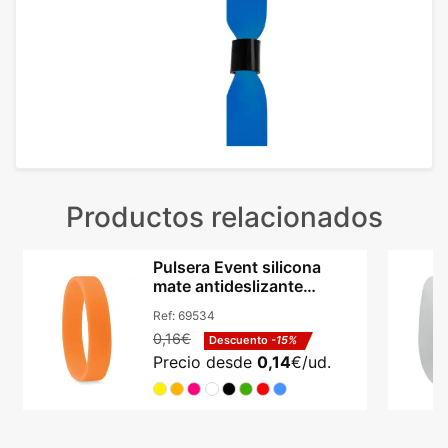
Productos relacionados
Pulsera Event silicona
mate antideslizante
flexible 6 cm diámetro
Ref:
69534
0,16€
Descuento
-15%
Precio desde
0,14
€/ud.