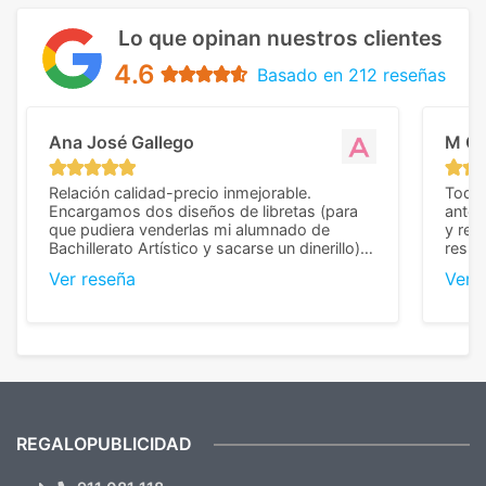
Lo que opinan nuestros clientes
4.6
Basado en 212 reseñas
Ana José Gallego
M C
Relación calidad-precio inmejorable.
Todo 
Encargamos dos diseños de libretas (para
anter
que pudiera venderlas mi alumnado de
y rep
Bachillerato Artístico y sacarse un dinerillo) y
resul
nos dieron el mejor presupuesto con
perso
Ver reseña
Ver 
diferencia, con libretas de muy buena calidad
cuand
y muy bien terminadas con la estampación
compl
en los colores pedidos. La atención al
pusie
cliente, inmejorable, respondiendo a cada
para 
duda que teníamos en el proceso. Nos
como
mandaron las miniaturas para
repet
previsualizarlas (las adjunto) y llegaron tal
todo!
cual, sin el menor problema. Totalmente
recomendables.
REGALOPUBLICIDAD
¿Quieres ver nuestras últimas
Novedades y Ofertas?