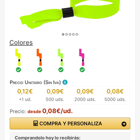
Colores
Precio Unitario (Sin Iva)
0,12€
0,09€
0,09€
0,08€
+1 ud.
500 uds.
2000 uds.
5000 uds.
0,08€/ud.
Precio:
desde
COMPRA Y PERSONALIZA
Comprandolo hoy lo recibirás: