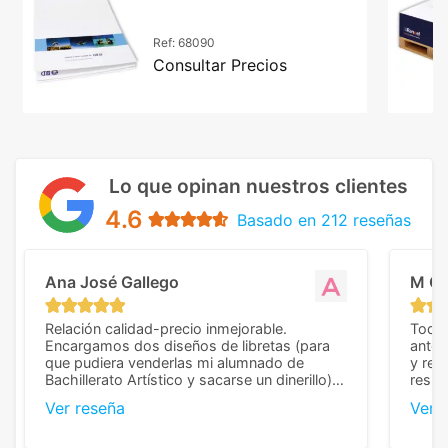
A4 con tapa kraft
Ref:
68090
Consultar Precios
Lo que opinan nuestros clientes
4.6
Basado en 212 reseñas
Ana José Gallego
M C
Relación calidad-precio inmejorable.
Todo 
Encargamos dos diseños de libretas (para
anter
que pudiera venderlas mi alumnado de
y rep
Bachillerato Artístico y sacarse un dinerillo) y
resul
nos dieron el mejor presupuesto con
perso
Ver reseña
Ver 
diferencia, con libretas de muy buena calidad
cuand
y muy bien terminadas con la estampación
compl
en los colores pedidos. La atención al
pusie