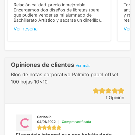
Relación calidad-precio inmejorable.
Todo 
Encargamos dos diseños de libretas (para
anter
que pudiera venderlas mi alumnado de
y rep
Bachillerato Artístico y sacarse un dinerillo) y
resul
nos dieron el mejor presupuesto con
perso
Ver reseña
Ver 
diferencia, con libretas de muy buena calidad
cuand
y muy bien terminadas con la estampación
compl
en los colores pedidos. La atención al
pusie
cliente, inmejorable, respondiendo a cada
para 
duda que teníamos en el proceso. Nos
como
mandaron las miniaturas para
repet
previsualizarlas (las adjunto) y llegaron tal
todo!
Opiniones de clientes
Ver más
cual, sin el menor problema. Totalmente
recomendables.
Bloc de notas corporativo Palmito papel offset
100 hojas 10x10
1 Opinión
Carlos P.
04/01/2022
Compra verificada
El servício integral que nos habéis dado