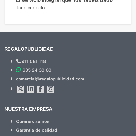
Todo correcto
REGALOPUBLICIDAD
¿Quieres ver nuestras últimas
Novedades y Ofertas?
911 081 118
635 24 30 60
SUSCRÍBETE!!
comercial@regalopublicidad.com
Al suscribirte aceptas nuestras
políticas de privacidad
(No
hacemos Spam)
NUESTRA EMPRESA
Quienes somos
Garantia de calidad