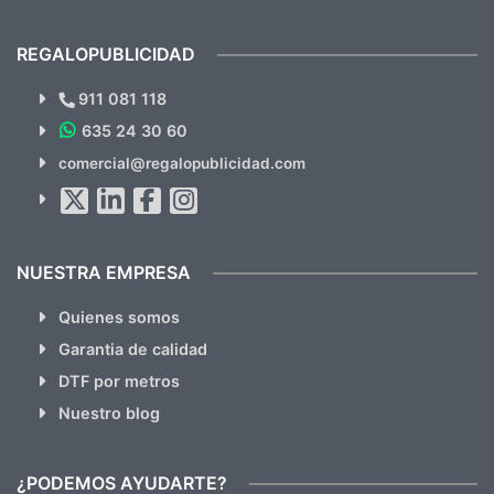
previsualizarlas (las adjunto) y llegaron tal
todo!
cual, sin el menor problema. Totalmente
recomendables.
REGALOPUBLICIDAD
¿Quieres ver nuestras últimas
Novedades y Ofertas?
911 081 118
635 24 30 60
SUSCRÍBETE!!
comercial@regalopublicidad.com
Al suscribirte aceptas nuestras
políticas de privacidad
(No
hacemos Spam)
NUESTRA EMPRESA
Quienes somos
Garantia de calidad
DTF por metros
Nuestro blog
¿PODEMOS AYUDARTE?