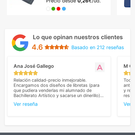
Precio desde
0,26
€/ud.
Lo que opinan nuestros clientes
4.6
Basado en 212 reseñas
Ana José Gallego
M C
Relación calidad-precio inmejorable.
Todo 
Encargamos dos diseños de libretas (para
anter
que pudiera venderlas mi alumnado de
y rep
Bachillerato Artístico y sacarse un dinerillo) y
resul
nos dieron el mejor presupuesto con
perso
Ver reseña
Ver 
diferencia, con libretas de muy buena calidad
cuand
y muy bien terminadas con la estampación
compl
en los colores pedidos. La atención al
pusie
cliente, inmejorable, respondiendo a cada
para 
duda que teníamos en el proceso. Nos
como
mandaron las miniaturas para
repet