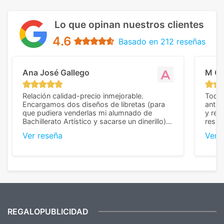
Lo que opinan nuestros clientes
4.6
Basado en 212 reseñas
Ana José Gallego
M C
Relación calidad-precio inmejorable.
Todo 
Encargamos dos diseños de libretas (para
anter
que pudiera venderlas mi alumnado de
y rep
Bachillerato Artístico y sacarse un dinerillo) y
resul
nos dieron el mejor presupuesto con
perso
Ver reseña
Ver 
diferencia, con libretas de muy buena calidad
cuand
y muy bien terminadas con la estampación
compl
en los colores pedidos. La atención al
pusie
cliente, inmejorable, respondiendo a cada
para 
duda que teníamos en el proceso. Nos
como
mandaron las miniaturas para
repet
previsualizarlas (las adjunto) y llegaron tal
todo!
cual, sin el menor problema. Totalmente
recomendables.
REGALOPUBLICIDAD
¿Quieres ver nuestras últimas