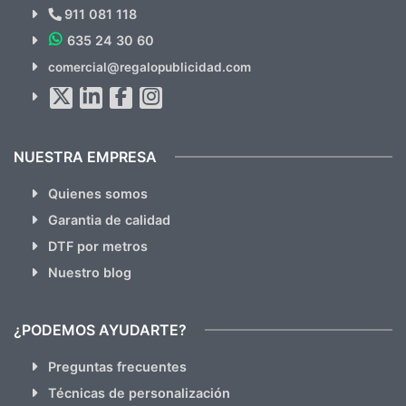
Novedades y Ofertas?
911 081 118
635 24 30 60
SUSCRÍBETE!!
comercial@regalopublicidad.com
Al suscribirte aceptas nuestras
políticas de privacidad
(No
hacemos Spam)
NUESTRA EMPRESA
Quienes somos
Garantia de calidad
DTF por metros
Nuestro blog
¿PODEMOS AYUDARTE?
Preguntas frecuentes
Técnicas de personalización