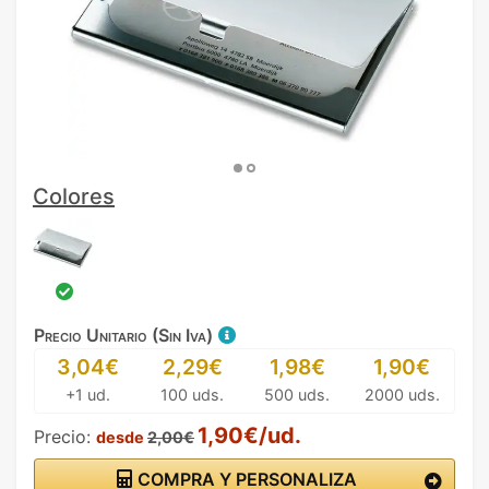
Colores
Precio Unitario (Sin Iva)
3,04€
2,29€
1,98€
1,90€
+1 ud.
100 uds.
500 uds.
2000 uds.
1,90€/ud.
Precio:
desde
2,00€
COMPRA Y PERSONALIZA