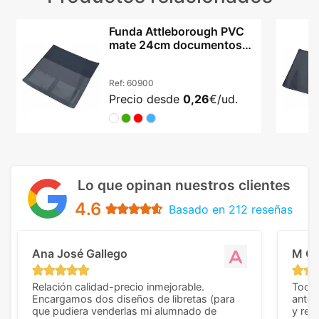
Funda Attleborough PVC
mate 24cm documentos
ITV cuatro colores
Ref:
60900
Precio desde
0,26
€/ud.
Lo que opinan nuestros clientes
4.6
Basado en 212 reseñas
Ana José Gallego
M C
Relación calidad-precio inmejorable.
Todo 
Encargamos dos diseños de libretas (para
anter
que pudiera venderlas mi alumnado de
y rep