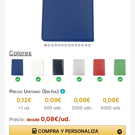
Colores
Precio Unitario (Sin Iva)
0,12€
0,09€
0,09€
0,08€
+1 ud.
500 uds.
2000 uds.
5000 uds.
0,08€/ud.
Precio:
desde
COMPRA Y PERSONALIZA