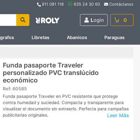
911 081 118
635 24 30 60
Contáctanos
L
ogin
0
ígrafos
Libretas
Abanicos
Paraguas
Funda pasaporte Traveler
personalizado PVC translúcido
económico
Ref:
60585
Funda pasaporte Traveler en PVC resistente que protege
contra humedad y suciedad. Compacta y transparente para
visualizar el documento sin extraerlo. Perfecta para campañas
Leer Más
publicitarias originales.