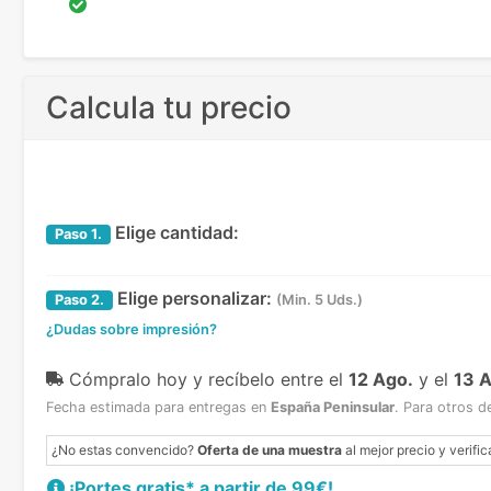
Calcula tu precio
Elige cantidad:
Paso
1.
Elige personalizar:
Paso
2.
(Min. 5 Uds.)
¿Dudas sobre impresión?
Cómpralo hoy y recíbelo
entre el
12 Ago.
y el
13 
Fecha estimada para entregas en
España Peninsular
.
Para otros d
¿No estas convencido?
Oferta de una muestra
al mejor precio y verific
¡Portes gratis* a partir de 99€!