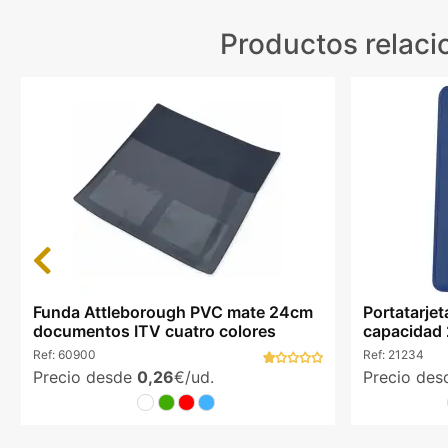
Productos relac
Previous
Funda Attleborough PVC mate 24cm
Portatarje
documentos ITV cuatro colores
capacidad 2
Ref:
60900
Ref:
21234
Precio desde
0,26
€/ud.
Precio de