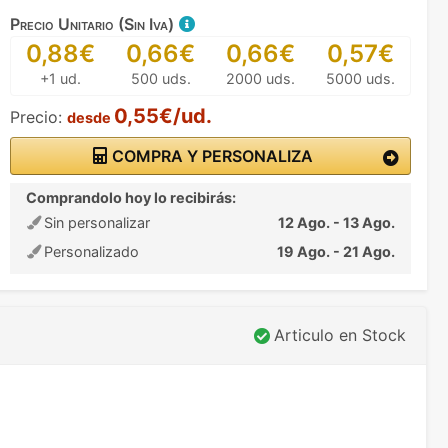
Precio Unitario (Sin Iva)
0,88€
0,66€
0,66€
0,57€
+1 ud.
500 uds.
2000 uds.
5000 uds.
0,55€/ud.
Precio:
desde
COMPRA Y PERSONALIZA
Comprandolo hoy lo recibirás:
Sin personalizar
12 Ago. - 13 Ago.
Personalizado
19 Ago. - 21 Ago.
Articulo en Stock