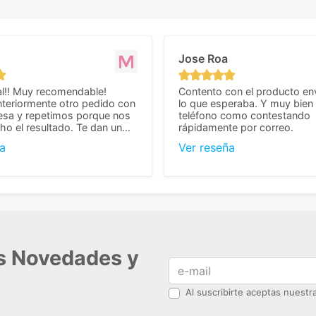
Jose Roa
l!! Muy recomendable!
Contento con el producto en
teriormente otro pedido con
lo que esperaba. Y muy bien 
esa y repetimos porque nos
teléfono como contestando
o el resultado. Te dan un
rápidamente por correo.
agradable y personal, cosa
a
Ver reseña
cho cuando se trata
s algo complicados de
También nos pusieron muchas
 desde el inicio para
el pedido fuera de España,
tros pedíamos. Volveremos
con ellos seguro! Muchas
r todo! ☺️
as Novedades y
Al suscribirte aceptas nuest