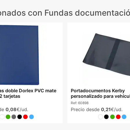
ionados
con Fundas documentació
tas doble Dorlex PVC mate
Portadocumentos Kerby
 tarjetas
personalizado para vehícu
azul
Ref:
60898
sde
0,08
€/ud.
Precio desde
0,21
€/ud.