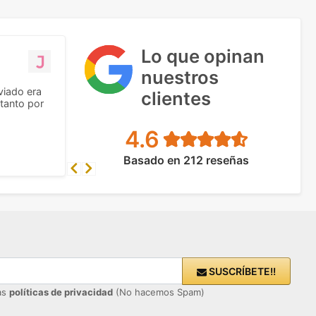
Lo que opinan
nuestros
viado era
clientes
tanto por
4.6
Basado en 212 reseñas
Previous
Next
SUSCRÍBETE!!
ras
políticas de privacidad
(No hacemos Spam)