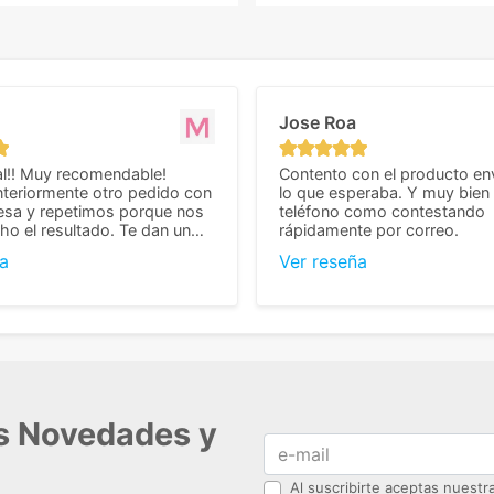
Jose Roa
l!! Muy recomendable!
Contento con el producto en
teriormente otro pedido con
lo que esperaba. Y muy bien 
esa y repetimos porque nos
teléfono como contestando
o el resultado. Te dan un
rápidamente por correo.
agradable y personal, cosa
a
Ver reseña
cho cuando se trata
s algo complicados de
También nos pusieron muchas
 desde el inicio para
el pedido fuera de España,
tros pedíamos. Volveremos
con ellos seguro! Muchas
r todo! ☺️
as Novedades y
Al suscribirte aceptas nuest