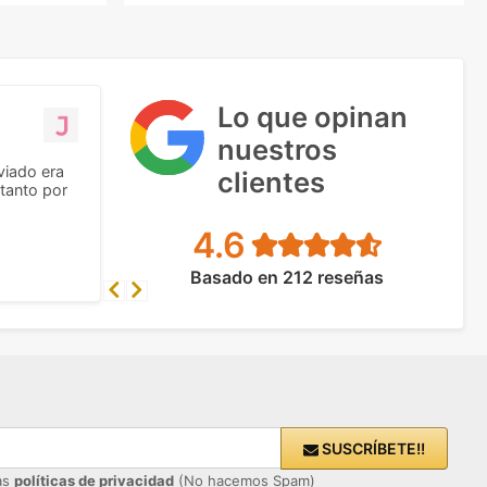
Lo que opinan
nuestros
viado era
clientes
tanto por
4.6
Basado en 212 reseñas
Previous
Next
SUSCRÍBETE!!
ras
políticas de privacidad
(No hacemos Spam)