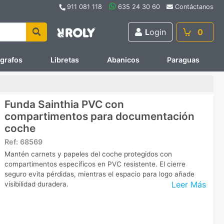
911 081 118
635 24 30 60
Contáctanos
L
ogin
0
ígrafos
Libretas
Abanicos
Paraguas
Funda Sainthia PVC con
compartimentos para documentación
coche
Ref:
68569
Mantén carnets y papeles del coche protegidos con
compartimentos específicos en PVC resistente. El cierre
seguro evita pérdidas, mientras el espacio para logo añade
Leer Más
visibilidad duradera.