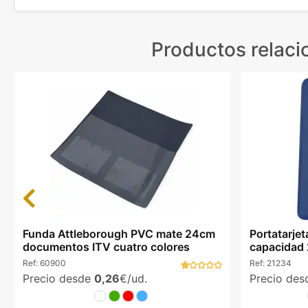
Productos relac
Previous
Funda Attleborough PVC mate 24cm
Portatarje
documentos ITV cuatro colores
capacidad 2
Ref:
60900
Ref:
21234
Precio desde
0,26
€/ud.
Precio de