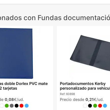
ionados
con Fundas documentació
tas doble Dorlex PVC mate
Portadocumentos Kerby
 tarjetas
personalizado para vehícu
azul
Ref:
60898
sde
0,08
€/ud.
Precio desde
0,21
€/ud.