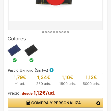
Colores
Precio Unitario (Sin Iva)
1,79€
1,34€
1,16€
1,12€
+1 ud.
250 uds.
1500 uds.
5000 uds.
1,12€/ud.
Precio:
desde
COMPRA Y PERSONALIZA