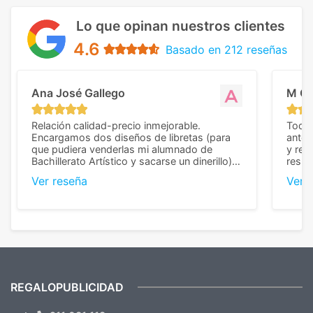
Lo que opinan nuestros clientes
4.6
Basado en 212 reseñas
Ana José Gallego
M C
Relación calidad-precio inmejorable.
Todo 
Encargamos dos diseños de libretas (para
anter
que pudiera venderlas mi alumnado de
y rep
Bachillerato Artístico y sacarse un dinerillo) y
resul
nos dieron el mejor presupuesto con
perso
Ver reseña
Ver 
diferencia, con libretas de muy buena calidad
cuand
y muy bien terminadas con la estampación
compl
en los colores pedidos. La atención al
pusie
cliente, inmejorable, respondiendo a cada
para 
duda que teníamos en el proceso. Nos
como
mandaron las miniaturas para
repet
previsualizarlas (las adjunto) y llegaron tal
todo!
cual, sin el menor problema. Totalmente
recomendables.
REGALOPUBLICIDAD
¿Quieres ver nuestras últimas
Novedades y Ofertas?