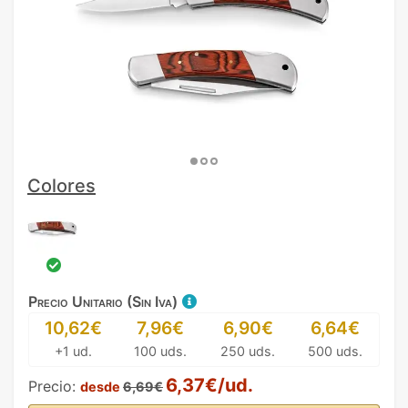
Colores
Precio Unitario (Sin Iva)
10,62€
7,96€
6,90€
6,64€
+1 ud.
100 uds.
250 uds.
500 uds.
6,37€/ud.
Precio:
desde
6,69€