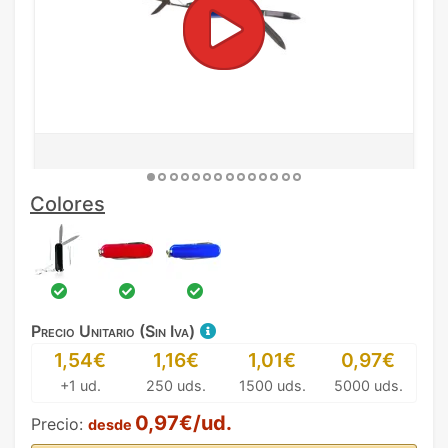
Colores
Precio Unitario (Sin Iva)
1,54€
1,16€
1,01€
0,97€
+1 ud.
250 uds.
1500 uds.
5000 uds.
0,97€/ud.
Precio:
desde