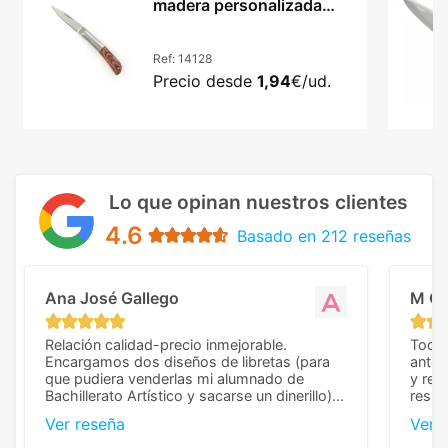
madera personalizada
acero Woon
Ref:
14128
Precio desde
1,94
€/ud.
Lo que opinan nuestros clientes
4.6
Basado en 212 reseñas
Ana José Gallego
M C
Relación calidad-precio inmejorable.
Todo 
Encargamos dos diseños de libretas (para
anter
que pudiera venderlas mi alumnado de
y rep
Bachillerato Artístico y sacarse un dinerillo) y
resul
nos dieron el mejor presupuesto con
perso
Ver reseña
Ver 
diferencia, con libretas de muy buena calidad
cuand
y muy bien terminadas con la estampación
compl