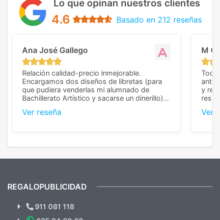
Lo que opinan nuestros clientes
4.6
Basado en 212 reseñas
Ana José Gallego
M C
Relación calidad-precio inmejorable.
Todo 
Encargamos dos diseños de libretas (para
anter
que pudiera venderlas mi alumnado de
y rep
Bachillerato Artístico y sacarse un dinerillo) y
resul
nos dieron el mejor presupuesto con
perso
Ver reseña
Ver 
diferencia, con libretas de muy buena calidad
cuand
y muy bien terminadas con la estampación
compl
en los colores pedidos. La atención al
pusie
cliente, inmejorable, respondiendo a cada
para 
duda que teníamos en el proceso. Nos
como
mandaron las miniaturas para
repet
previsualizarlas (las adjunto) y llegaron tal
todo!
cual, sin el menor problema. Totalmente
recomendables.
REGALOPUBLICIDAD
¿Quieres ver nuestras últimas
Novedades y Ofertas?
911 081 118