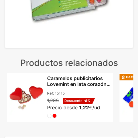
Productos relacionados
Destac
Caramelos publicitarios
Lovemint en lata corazón
de aluminio
Ref:
15115
1,28€
Descuento
-5%
Precio desde
1,22
€/ud.