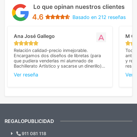
Lo que opinan nuestros clientes
4.6
Basado en 212 reseñas
Ana José Gallego
M C
Relación calidad-precio inmejorable.
Todo 
Encargamos dos diseños de libretas (para
anter
que pudiera venderlas mi alumnado de
y rep
Bachillerato Artístico y sacarse un dinerillo) y
resul
nos dieron el mejor presupuesto con
perso
Ver reseña
Ver 
diferencia, con libretas de muy buena calidad
cuand
y muy bien terminadas con la estampación
compl
en los colores pedidos. La atención al
pusie
cliente, inmejorable, respondiendo a cada
para 
duda que teníamos en el proceso. Nos
como
mandaron las miniaturas para
repet
previsualizarlas (las adjunto) y llegaron tal
todo!
cual, sin el menor problema. Totalmente
recomendables.
REGALOPUBLICIDAD
¿Quieres ver nuestras últimas
Novedades y Ofertas?
911 081 118