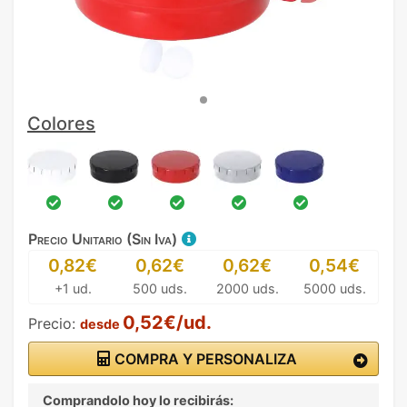
Colores
Precio Unitario (Sin Iva)
0,82€
0,62€
0,62€
0,54€
+1 ud.
500 uds.
2000 uds.
5000 uds.
0,52€/ud.
Precio:
desde
COMPRA Y PERSONALIZA
Comprandolo hoy lo recibirás: