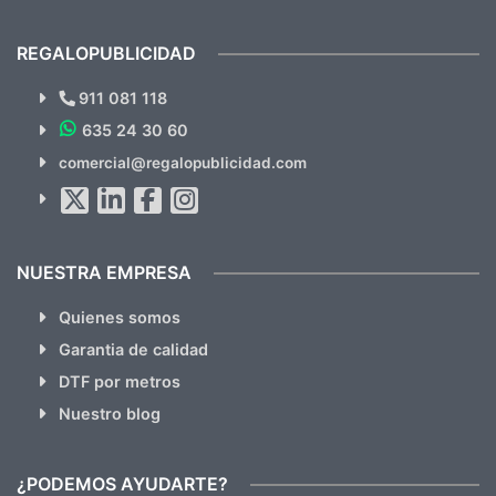
previsualizarlas (las adjunto) y llegaron tal
todo!
cual, sin el menor problema. Totalmente
recomendables.
REGALOPUBLICIDAD
¿Quieres ver nuestras últimas
Novedades y Ofertas?
911 081 118
635 24 30 60
SUSCRÍBETE!!
comercial@regalopublicidad.com
Al suscribirte aceptas nuestras
políticas de privacidad
(No
hacemos Spam)
NUESTRA EMPRESA
Quienes somos
Garantia de calidad
DTF por metros
Nuestro blog
¿PODEMOS AYUDARTE?