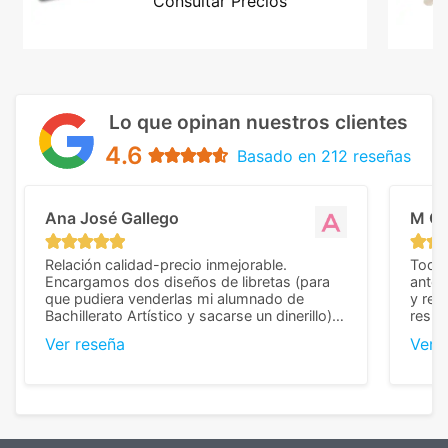
Consultar Precios
Lo que opinan nuestros clientes
4.6
Basado en 212 reseñas
Ana José Gallego
M C
Relación calidad-precio inmejorable.
Todo 
Encargamos dos diseños de libretas (para
anter
que pudiera venderlas mi alumnado de
y rep
Bachillerato Artístico y sacarse un dinerillo) y
resul
nos dieron el mejor presupuesto con
perso
Ver reseña
Ver 
diferencia, con libretas de muy buena calidad
cuand
y muy bien terminadas con la estampación
compl
en los colores pedidos. La atención al
pusie
cliente, inmejorable, respondiendo a cada
para 
duda que teníamos en el proceso. Nos
como
mandaron las miniaturas para
repet