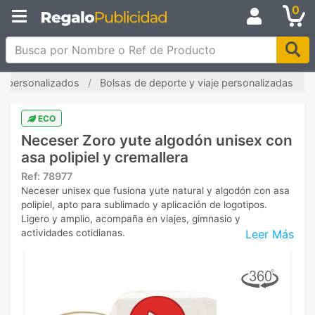
0
Busca por Nombre o Ref de Producto
s personalizados
Bolsas de deporte y viaje personalizadas
ECO
Neceser Zoro yute algodón unisex con
asa polipiel y cremallera
Ref:
78977
Neceser unisex que fusiona yute natural y algodón con asa
polipiel, apto para sublimado y aplicación de logotipos.
Ligero y amplio, acompaña en viajes, gimnasio y
Leer Más
actividades cotidianas.