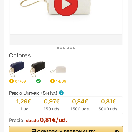
Colores
04/09
14/09
Precio Unitario (Sin Iva)
1,29€
0,97€
0,84€
0,81€
+1 ud.
250 uds.
1500 uds.
5000 uds.
0,81€/ud.
Precio:
desde
COMPRA Y PERSONALIZA