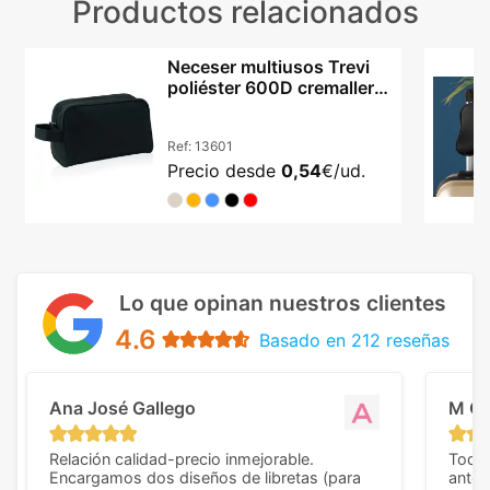
Productos relacionados
Neceser multiusos Trevi
poliéster 600D cremallera
asa transporte
Ref:
13601
Precio desde
0,54
€/ud.
Lo que opinan nuestros clientes
4.6
Basado en 212 reseñas
Ana José Gallego
M C
Relación calidad-precio inmejorable.
Todo 
Encargamos dos diseños de libretas (para
anter