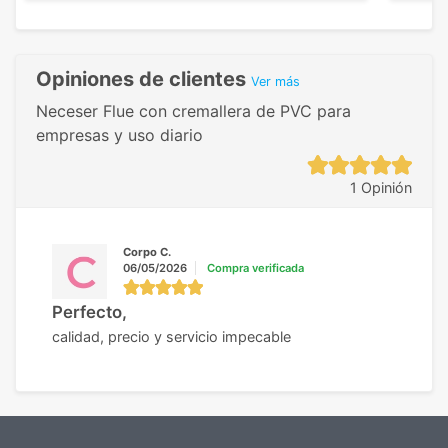
cliente, inmejorable, respondiendo a cada
para 
duda que teníamos en el proceso. Nos
como
mandaron las miniaturas para
repet
previsualizarlas (las adjunto) y llegaron tal
todo!
Opiniones de clientes
Ver más
cual, sin el menor problema. Totalmente
recomendables.
Neceser Flue con cremallera de PVC para
empresas y uso diario
1 Opinión
Corpo C.
06/05/2026
Compra verificada
Perfecto,
calidad, precio y servicio impecable