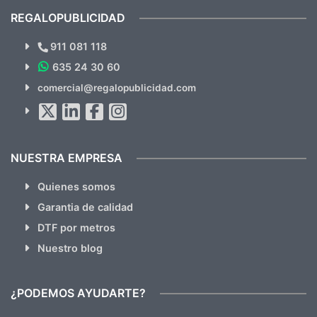
REGALOPUBLICIDAD
¿Quieres ver nuestras últimas
Novedades y Ofertas?
911 081 118
635 24 30 60
SUSCRÍBETE!!
comercial@regalopublicidad.com
Al suscribirte aceptas nuestras
políticas de privacidad
(No
hacemos Spam)
NUESTRA EMPRESA
Quienes somos
Garantia de calidad
DTF por metros
Nuestro blog
¿PODEMOS AYUDARTE?