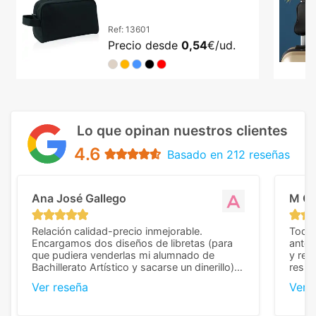
asa transporte
Ref:
13601
Precio desde
0,54
€/ud.
Lo que opinan nuestros clientes
4.6
Basado en 212 reseñas
Ana José Gallego
M C
Relación calidad-precio inmejorable.
Todo 
Encargamos dos diseños de libretas (para
anter
que pudiera venderlas mi alumnado de
y rep
Bachillerato Artístico y sacarse un dinerillo) y
resul
nos dieron el mejor presupuesto con
perso
Ver reseña
Ver 
diferencia, con libretas de muy buena calidad
cuand
y muy bien terminadas con la estampación
compl
en los colores pedidos. La atención al
pusie