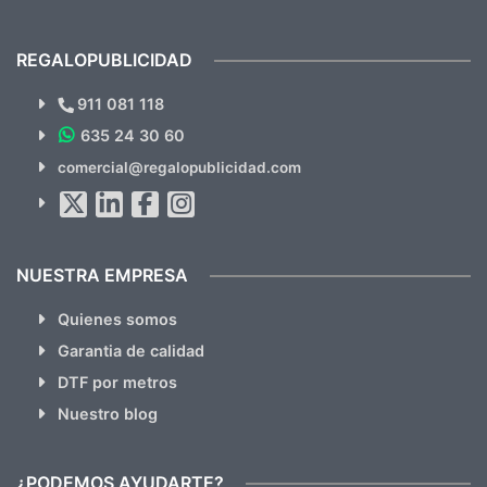
previsualizarlas (las adjunto) y llegaron tal
todo!
cual, sin el menor problema. Totalmente
recomendables.
REGALOPUBLICIDAD
¿Quieres ver nuestras últimas
Novedades y Ofertas?
911 081 118
635 24 30 60
Suscríbete!!
comercial@regalopublicidad.com
Al suscribirte aceptas nuestras
políticas de privacidad
(No
hacemos Spam)
NUESTRA EMPRESA
Quienes somos
Garantia de calidad
DTF por metros
Nuestro blog
¿PODEMOS AYUDARTE?