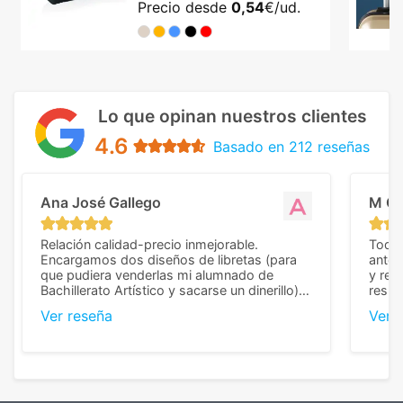
Precio desde
0,54
€/ud.
Lo que opinan nuestros clientes
4.6
Basado en 212 reseñas
Ana José Gallego
M C
Relación calidad-precio inmejorable.
Todo 
Encargamos dos diseños de libretas (para
anter
que pudiera venderlas mi alumnado de
y rep
Bachillerato Artístico y sacarse un dinerillo) y
resul
nos dieron el mejor presupuesto con
perso
Ver reseña
Ver 
diferencia, con libretas de muy buena calidad
cuand
y muy bien terminadas con la estampación
compl
en los colores pedidos. La atención al
pusie
cliente, inmejorable, respondiendo a cada
para 
duda que teníamos en el proceso. Nos
como
mandaron las miniaturas para
repet