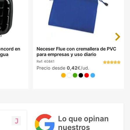
Next
oncord en
Neceser Flue con cremallera de PVC
agua
para empresas y uso diario
Ref:
40841
Precio desde
0,42
€/ud.
Lo que opinan
nuestros