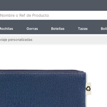
ombre o Ref de Producto
ochilas
Gorras
Botellas
Tazas
Bol
viaje personalizadas