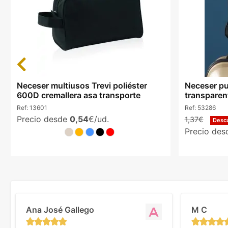
Previous
Neceser multiusos Trevi poliéster
Neceser pu
600D cremallera asa transporte
transpare
Ref:
13601
Ref:
53286
Precio desde
0,54
€/ud.
1,37€
Desc
Precio de
Ana José Gallego
M C