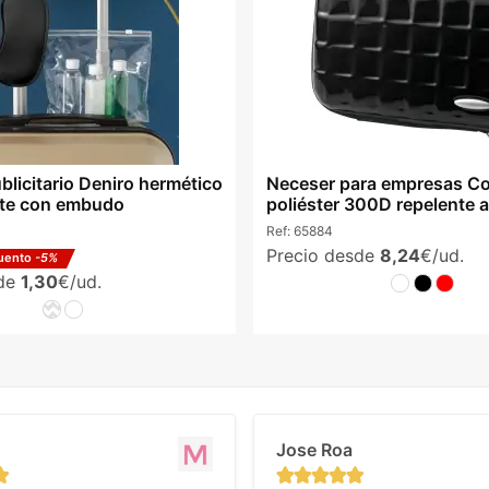
blicitario Deniro hermético
Neceser para empresas C
nte con embudo
poliéster 300D repelente 
Ref:
65884
Precio desde
8,24
€/ud.
uento
-5%
sde
1,30
€/ud.
Jose Roa