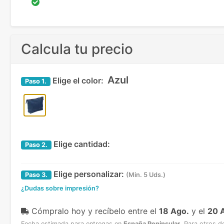
Calcula tu precio
Azul
Elige el color:
Paso
1.
Elige cantidad:
Paso
2.
Elige personalizar:
Paso
3.
(Min. 5 Uds.)
¿Dudas sobre impresión?
Cómpralo hoy y recíbelo
entre el
18 Ago.
y el
20 
Fecha estimada para entregas en
España Peninsular
.
Para otros d