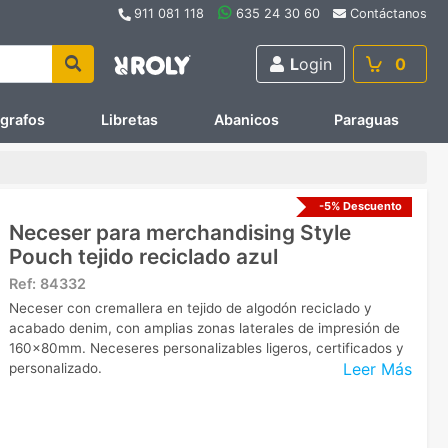
911 081 118
635 24 30 60
Contáctanos
L
ogin
0
ígrafos
Libretas
Abanicos
Paraguas
-5% Descuento
Neceser para merchandising Style
Pouch tejido reciclado azul
Ref:
84332
Neceser con cremallera en tejido de algodón reciclado y
acabado denim, con amplias zonas laterales de impresión de
160x80mm. Neceseres personalizables ligeros, certificados y
Leer Más
personalizado.