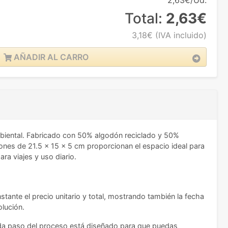
2,63€/Ud.
Total:
2,63€
3,18€
(IVA incluido)
AÑADIR AL CARRO
ambiental. Fabricado con 50% algodón reciclado y 50%
es de 21.5 x 15 x 5 cm proporcionan el espacio ideal para
a viajes y uso diario.
stante el precio unitario y total, mostrando también la fecha
olución.
ada paso del proceso está diseñado para que puedas