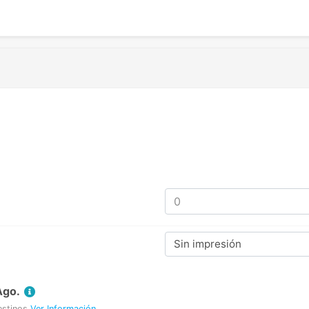
Sin impresión
Ago.
estinos
Ver Información