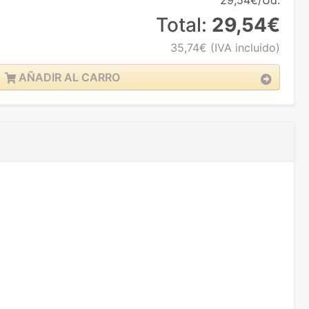
29,54€/Ud.
Total:
29,54€
35,74€
(IVA incluido)
AÑADIR AL CARRO