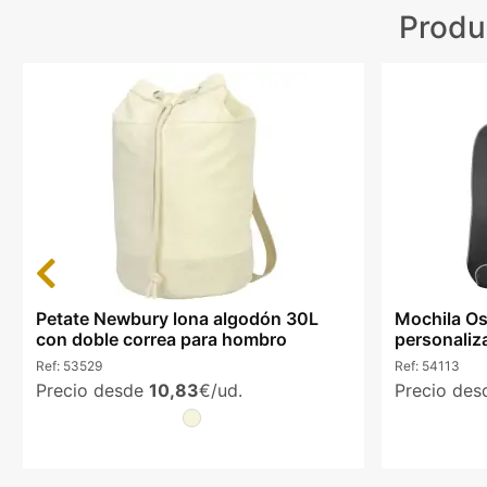
Produ
Previous
Petate Newbury lona algodón 30L
Mochila Os
con doble correa para hombro
personaliz
Ref:
53529
Ref:
54113
Precio desde
10,83
€/ud.
Precio de