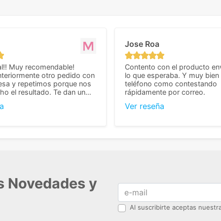
Jose Roa
l!! Muy recomendable!
Contento con el producto en
teriormente otro pedido con
lo que esperaba. Y muy bien 
esa y repetimos porque nos
teléfono como contestando
o el resultado. Te dan un
rápidamente por correo.
agradable y personal, cosa
a
Ver reseña
cho cuando se trata
s algo complicados de
También nos pusieron muchas
 desde el inicio para
el pedido fuera de España,
tros pedíamos. Volveremos
con ellos seguro! Muchas
r todo! ☺️
as Novedades y
Al suscribirte aceptas nuest