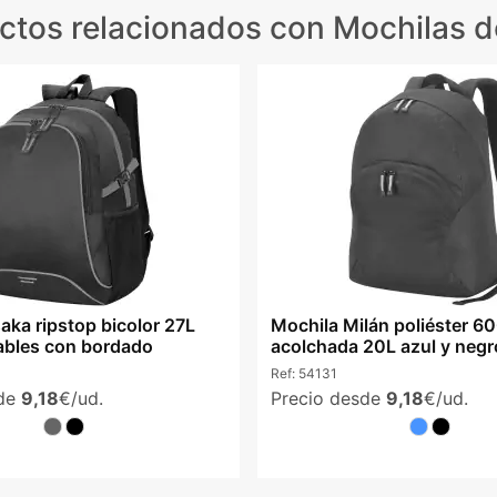
ctos relacionados
con Mochilas de
aka ripstop bicolor 27L
Mochila Milán poliéster 6
ables con bordado
acolchada 20L azul y negr
Ref:
54131
sde
9,18
€/ud.
Precio desde
9,18
€/ud.