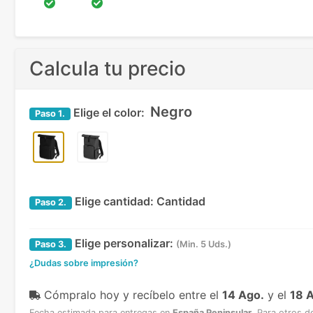
Calcula tu precio
Negro
Elige el color:
Paso
1.
Elige cantidad:
Cantidad
Paso
2.
Elige personalizar:
Paso
3.
(Min. 5 Uds.)
¿Dudas sobre impresión?
Cómpralo hoy y recíbelo
entre el
14 Ago.
y el
18 
Fecha estimada para entregas en
España Peninsular
.
Para otros d