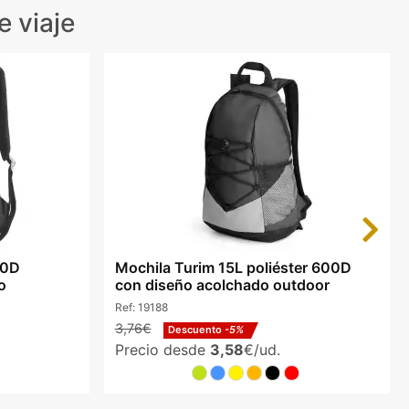
 viaje
Next
00D
Mochila Turim 15L poliéster 600D
o
con diseño acolchado outdoor
Ref:
19188
3,76€
Descuento
-5%
Precio desde
3,58
€/ud.