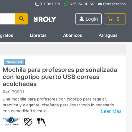
911 081 118
635 24 30 60
Contáctanos
L
ogin
0
ígrafos
Libretas
Abanicos
Paraguas
Novedad
Mochila para profesores personalizada
con logotipo puerto USB correas
acolchadas
Ref:
79901
Una mochila para profesores con logotipo para regalar,
práctica y elegante, diseñada para llevar todo lo necesario
Leer Más
con comodidad y estilo.