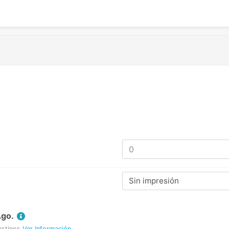
Sin impresión
Ago.
estinos
Ver Información