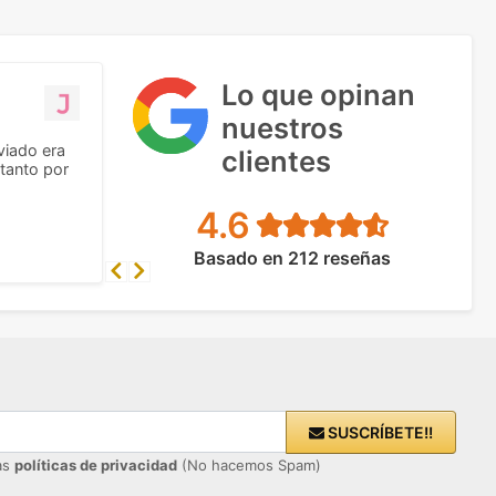
Lo que opinan
nuestros
viado era
clientes
tanto por
4.6
Basado en 212 reseñas
Previous
Next
SUSCRÍBETE!!
ras
políticas de privacidad
(No hacemos Spam)