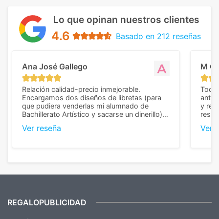
Lo que opinan nuestros clientes
4.6
Basado en 212 reseñas
Ana José Gallego
M C
Relación calidad-precio inmejorable.
Todo 
Encargamos dos diseños de libretas (para
anter
que pudiera venderlas mi alumnado de
y rep
Bachillerato Artístico y sacarse un dinerillo) y
resul
nos dieron el mejor presupuesto con
perso
Ver reseña
Ver 
diferencia, con libretas de muy buena calidad
cuand
y muy bien terminadas con la estampación
compl
en los colores pedidos. La atención al
pusie
cliente, inmejorable, respondiendo a cada
para 
duda que teníamos en el proceso. Nos
como
mandaron las miniaturas para
repet
previsualizarlas (las adjunto) y llegaron tal
todo!
cual, sin el menor problema. Totalmente
recomendables.
REGALOPUBLICIDAD
¿Quieres ver nuestras últimas