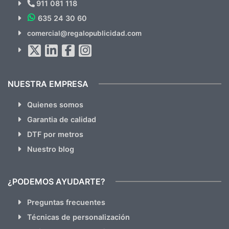
Novedades y Ofertas?
911 081 118
635 24 30 60
SUSCRÍBETE!!
comercial@regalopublicidad.com
Al suscribirte aceptas nuestras
políticas de privacidad
(No
hacemos Spam)
NUESTRA EMPRESA
Quienes somos
Garantia de calidad
DTF por metros
Nuestro blog
¿PODEMOS AYUDARTE?
Preguntas frecuentes
Técnicas de personalización