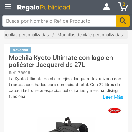
0
Busca por Nombre o Ref de Producto
Mochilas personalizadas
Mochilas de viaje personalizadas
Novedad
Mochila Kyoto Ultimate con logo en
poliéster Jacquard de 27L
Ref:
79919
La Kyoto Ultimate combina tejido Jacquard texturizado con
tirantes acolchados para comodidad total. Con 27 litros de
capacidad, ofrece espacios publicitarias y merchandising
Leer Más
funcional.