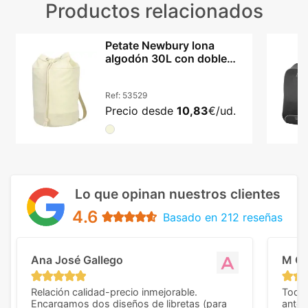
Productos relacionados
Petate Newbury lona
algodón 30L con doble
correa para hombro
Ref:
53529
Precio desde
10,83
€/ud.
Lo que opinan nuestros clientes
4.6
Basado en 212 reseñas
Ana José Gallego
M C
Relación calidad-precio inmejorable.
Todo 
Encargamos dos diseños de libretas (para
anter