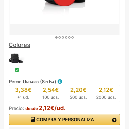
Colores
Precio Unitario (Sin Iva)
3,38€
2,54€
2,20€
2,12€
+1 ud.
100 uds.
500 uds.
2000 uds.
2,12€/ud.
Precio:
desde
COMPRA Y PERSONALIZA