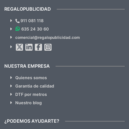
cual, sin el menor problema. Totalmente
recomendables.
REGALOPUBLICIDAD
¿Quieres ver nuestras últimas
Novedades y Ofertas?
911 081 118
635 24 30 60
SUSCRÍBETE!!
comercial@regalopublicidad.com
Al suscribirte aceptas nuestras
políticas de privacidad
(No
hacemos Spam)
NUESTRA EMPRESA
Quienes somos
Garantia de calidad
DTF por metros
Nuestro blog
¿PODEMOS AYUDARTE?