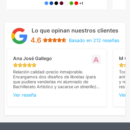
+1
Lo que opinan nuestros clientes
4.6
Basado en 212 reseñas
Ana José Gallego
M C
Relación calidad-precio inmejorable.
Todo 
Encargamos dos diseños de libretas (para
anter
que pudiera venderlas mi alumnado de
y rep
Bachillerato Artístico y sacarse un dinerillo) y
resul
nos dieron el mejor presupuesto con
perso
Ver reseña
Ver 
diferencia, con libretas de muy buena calidad
cuand
y muy bien terminadas con la estampación
compl
en los colores pedidos. La atención al
pusie
cliente, inmejorable, respondiendo a cada
para 
duda que teníamos en el proceso. Nos
como
mandaron las miniaturas para
repet
previsualizarlas (las adjunto) y llegaron tal
todo!