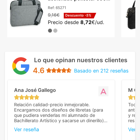
para portátil
Ref:
65271
9,16€
Descuento
-5%
Precio desde
8,72
€/ud.
Lo que opinan nuestros clientes
4.6
Basado en 212 reseñas
Ana José Gallego
M C
Relación calidad-precio inmejorable.
Todo 
Encargamos dos diseños de libretas (para
anter
que pudiera venderlas mi alumnado de
y rep
Bachillerato Artístico y sacarse un dinerillo) y
resul
nos dieron el mejor presupuesto con
perso
Ver reseña
Ver 
diferencia, con libretas de muy buena calidad
cuand
y muy bien terminadas con la estampación
compl