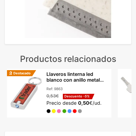
Productos relacionados
Destacado
Llaveros linterna led
blanco con anillo metal
dividido abs Castor
Ref:
9863
0,53€
Descuento
-5%
Precio desde
0,50
€/ud.