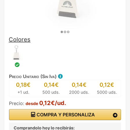
Colores
Precio Unitario (Sin Iva)
0,18€
0,14€
0,14€
0,12€
+1 ud.
500 uds.
2000 uds.
5000 uds.
0,12€/ud.
Precio:
desde
COMPRA Y PERSONALIZA
Comprandolo hoy lo recibirás: