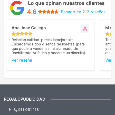
Lo que opinan nuestros clientes
4.6
Basado en 212 reseñas
Ana José Gallego
M C
Relación calidad-precio inmejorable.
Todo 
Encargamos dos diseños de libretas (para
anter
que pudiera venderlas mi alumnado de
y rep
Bachillerato Artístico y sacarse un dinerillo) y
resul
nos dieron el mejor presupuesto con
perso
Ver reseña
Ver 
diferencia, con libretas de muy buena calidad
cuand
y muy bien terminadas con la estampación
compl
en los colores pedidos. La atención al
pusie
cliente, inmejorable, respondiendo a cada
para 
duda que teníamos en el proceso. Nos
como
mandaron las miniaturas para
repet
previsualizarlas (las adjunto) y llegaron tal
todo!
cual, sin el menor problema. Totalmente
recomendables.
REGALOPUBLICIDAD
¿Quieres ver nuestras últimas
Novedades y Ofertas?
911 081 118