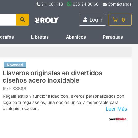
911 081 118
635 24 30 60
Contáctanos
L
ogin
0
ígrafos
Libretas
Abanicos
Paraguas
Novedad
Llaveros originales en divertidos
diseños acero inoxidable
Ref:
83888
Regala estilo y funcionalidad con llaveros personalizados con
logo para regalaselos, una opción única y memorable para
Leer Más
cualquier ocasión.