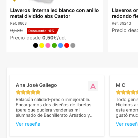
Llaveros linterna led blanco con anillo
Llaveros o
metal dividido abs Castor
redondo fie
Ref:
9863
Ref:
39243
Precio de
0,53€
Descuento
-5%
Precio desde
0,50
€/ud.
Ana José Gallego
M C
Relación calidad-precio inmejorable.
Todo genia
Encargamos dos diseños de libretas
Hicimos an
(para que pudiera venderlas mi
esta empr
alumnado de Bachillerato Artístico y
gustó much
sacarse un dinerillo) y nos dieron el
trato muy 
Ver reseña
Ver reseñ
mejor presupuesto con diferencia, con
que valoramos mu
libretas de muy buena calidad y muy
de pedido
bien terminadas con la estampación en
diseñar. 