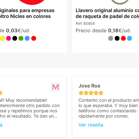
riginales para empresas
Llavero original aluminio 
ltro Nicles en colores
de raqueta de padel de col
Ref:
60854
sde
0,03
€/ud.
Precio desde
0,18
€/ud.
Jose Roa
l!! Muy recomendable!
Contento con el producto en
teriormente otro pedido con
lo que esperaba. Y muy bien 
esa y repetimos porque nos
teléfono como contestando
o el resultado. Te dan un
rápidamente por correo.
agradable y personal, cosa
a
Ver reseña
cho cuando se trata
s algo complicados de
También nos pusieron muchas