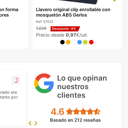
con forma
Llavero original clip enrollable con
ores
mosquetón ABS Gerlos
Ref:
57422
1,02€
Descuento
-5%
Precio desde
0,97
€/ud.
Lo que opinan
nuestros
viado era
clientes
tanto por
4.6
Basado en 212 reseñas
Previous
Next