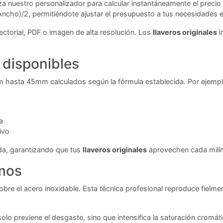
liza nuestro personalizador para calcular instantáneamente el preci
cho)/2, permitiéndote ajustar el presupuesto a tus necesidades e
ectorial, PDF o imagen de alta resolución. Los
llaveros originales
i
 disponibles
 hasta 45mm calculados según la fórmula establecida. Por ejemp
a
ivo
ada, garantizando que tus
llaveros originales
aprovechen cada milíme
amos
sobre el acero inoxidable. Esta técnica profesional reproduce fielm
olo previene el desgaste, sino que intensifica la saturación cromá