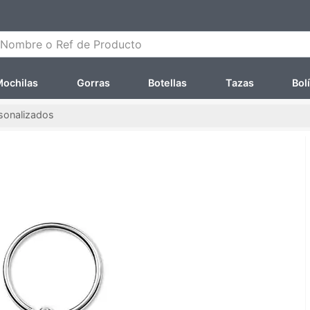
ombre o Ref de Producto
ochilas
Gorras
Botellas
Tazas
Bol
rsonalizados