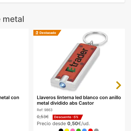
 metal
Destacado
Next
metal con
Llaveros linterna led blanco con anillo
metal dividido abs Castor
Ref:
9863
0,53€
Descuento
-5%
Precio desde
0,50
€/ud.