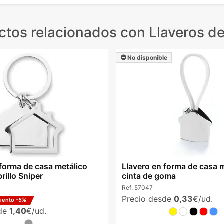
ctos relacionados
con Llaveros de
No disponible
 forma de casa metálico
Llavero en forma de casa 
rillo Sniper
cinta de goma
Ref:
57047
Precio desde
0,33
€/ud.
uento
-5%
sde
1,40
€/ud.