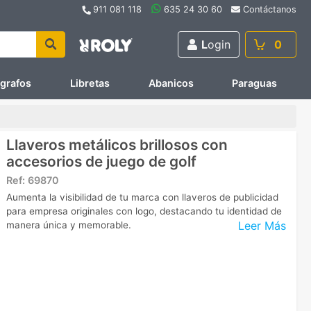
911 081 118
635 24 30 60
Contáctanos
L
ogin
0
ígrafos
Libretas
Abanicos
Paraguas
Llaveros metálicos brillosos con
accesorios de juego de golf
Ref:
69870
Aumenta la visibilidad de tu marca con llaveros de publicidad
para empresa originales con logo, destacando tu identidad de
Leer Más
manera única y memorable.