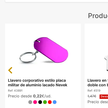
Produ
Previous
Llavero corporativo estilo placa
Llavero en
militar de aluminio lacado Nevek
doble con b
Ref:
43891
Ref:
4519
Precio desde
0,22
€/ud.
1,47€
Desc
Precio de