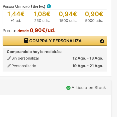
Precio Unitario (Sin Iva)
1,44€
1,08€
0,94€
0,90€
+1 ud.
250 uds.
1500 uds.
5000 uds.
0,90€/ud.
Precio:
desde
COMPRA Y PERSONALIZA
Comprandolo hoy lo recibirás:
Sin personalizar
12 Ago. - 13 Ago.
Personalizado
19 Ago. - 21 Ago.
Articulo en Stock