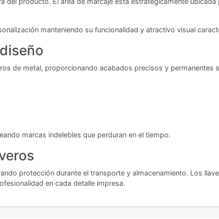
va del producto. El área de marcaje está estratégicamente ubicada 
onalización manteniendo su funcionalidad y atractivo visual caracte
 diseño
ros de metal, proporcionando acabados precisos y permanentes sob
creando marcas indelebles que perduran en el tiempo.
averos
rando protección durante el transporte y almacenamiento. Los llav
ofesionalidad en cada detalle impresa.