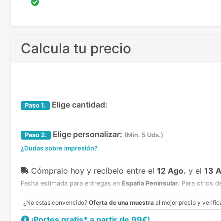
Calcula tu precio
Elige cantidad:
Paso
1.
Elige personalizar:
Paso
2.
(Min. 5 Uds.)
¿Dudas sobre impresión?
Cómpralo hoy y recíbelo
entre el
12 Ago.
y el
13 
Fecha estimada para entregas en
España Peninsular
.
Para otros d
¿No estas convencido?
Oferta de una muestra
al mejor precio y verific
¡Portes gratis* a partir de 99€!