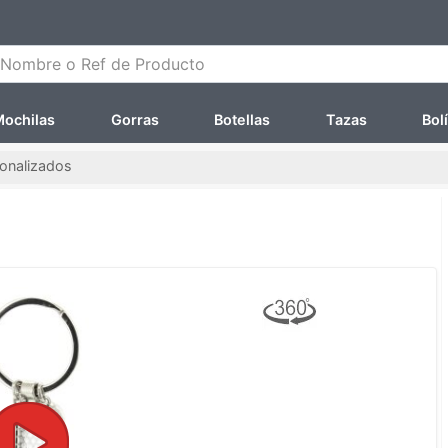
ombre o Ref de Producto
ochilas
Gorras
Botellas
Tazas
Bol
sonalizados