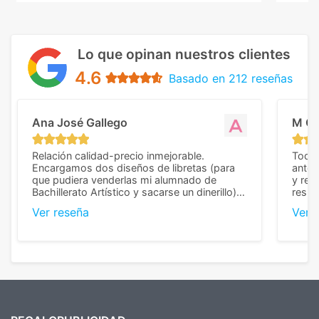
Lo que opinan nuestros clientes
4.6
Basado en 212 reseñas
Ana José Gallego
M C
Relación calidad-precio inmejorable.
Todo 
Encargamos dos diseños de libretas (para
anter
que pudiera venderlas mi alumnado de
y rep
Bachillerato Artístico y sacarse un dinerillo) y
resul
nos dieron el mejor presupuesto con
perso
Ver reseña
Ver 
diferencia, con libretas de muy buena calidad
cuand
y muy bien terminadas con la estampación
compl
en los colores pedidos. La atención al
pusie
cliente, inmejorable, respondiendo a cada
para 
duda que teníamos en el proceso. Nos
como
mandaron las miniaturas para
repet
previsualizarlas (las adjunto) y llegaron tal
todo!
cual, sin el menor problema. Totalmente
recomendables.