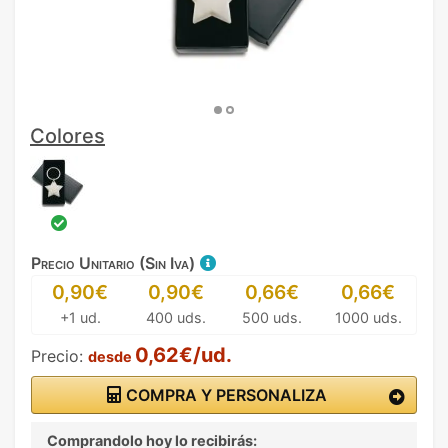
Colores
Precio Unitario (Sin Iva)
0,90€
0,90€
0,66€
0,66€
+1 ud.
400 uds.
500 uds.
1000 uds.
0,62€/ud.
Precio:
desde
COMPRA Y PERSONALIZA
Comprandolo hoy lo recibirás: