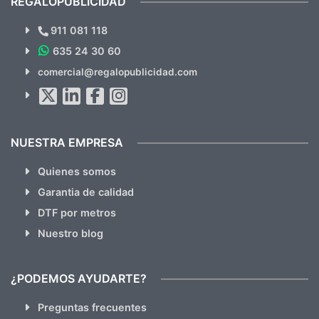
REGALOPUBLICIDAD
¿Quieres ver nuestras últimas
Novedades y Ofertas?
911 081 118
635 24 30 60
SUSCRÍBETE!!
comercial@regalopublicidad.com
Al suscribirte aceptas nuestras
políticas de privacidad
(No
hacemos Spam)
NUESTRA EMPRESA
Quienes somos
Garantia de calidad
DTF por metros
Nuestro blog
¿PODEMOS AYUDARTE?
Preguntas frecuentes