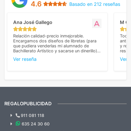
4.6
Basado en 212 reseñas
Ana José Gallego
M C
Relación calidad-precio inmejorable.
Todo 
Encargamos dos diseños de libretas (para
anter
que pudiera venderlas mi alumnado de
y rep
Bachillerato Artístico y sacarse un dinerillo) y
resul
nos dieron el mejor presupuesto con
perso
Ver reseña
Ver 
diferencia, con libretas de muy buena calidad
cuand
y muy bien terminadas con la estampación
compl
en los colores pedidos. La atención al
pusie
cliente, inmejorable, respondiendo a cada
para 
duda que teníamos en el proceso. Nos
como
mandaron las miniaturas para
repet
previsualizarlas (las adjunto) y llegaron tal
todo!
cual, sin el menor problema. Totalmente
recomendables.
REGALOPUBLICIDAD
¿Quieres ver nuestras últimas
Novedades y Ofertas?
911 081 118
635 24 30 60
SUSCRÍBETE!!