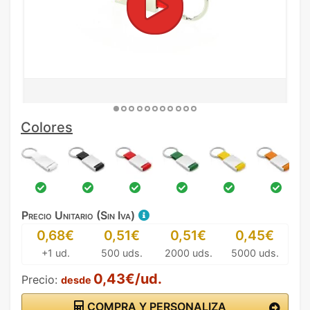
Colores
Precio Unitario (Sin Iva)
0,68€
0,51€
0,51€
0,45€
+1 ud.
500 uds.
2000 uds.
5000 uds.
0,43€/ud.
Precio:
desde
COMPRA Y PERSONALIZA