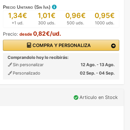
Precio Unitario (Sin Iva)
1,34€
1,01€
0,96€
0,95€
+1 ud.
300 uds.
500 uds.
1000 uds.
0,82€/ud.
Precio:
desde
COMPRA Y PERSONALIZA
Comprandolo hoy lo recibirás:
Sin personalizar
12 Ago. - 13 Ago.
Personalizado
02 Sep. - 04 Sep.
Articulo en Stock