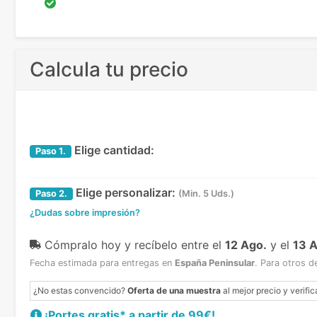
Calcula tu precio
Elige cantidad:
Paso
1.
Elige personalizar:
Paso
2.
(Min. 5 Uds.)
¿Dudas sobre impresión?
Cómpralo hoy y recíbelo
entre el
12 Ago.
y el
13 
Fecha estimada para entregas en
España Peninsular
.
Para otros d
¿No estas convencido?
Oferta de una muestra
al mejor precio y verific
¡Portes gratis* a partir de 99€!