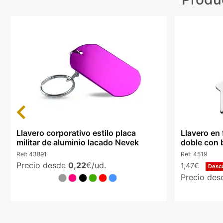
Previous
Llavero corporativo estilo placa
Llavero en
militar de aluminio lacado Nevek
doble con b
Ref:
43891
Ref:
4519
Precio desde
0,22
€/ud.
1,47€
Desc
Precio de