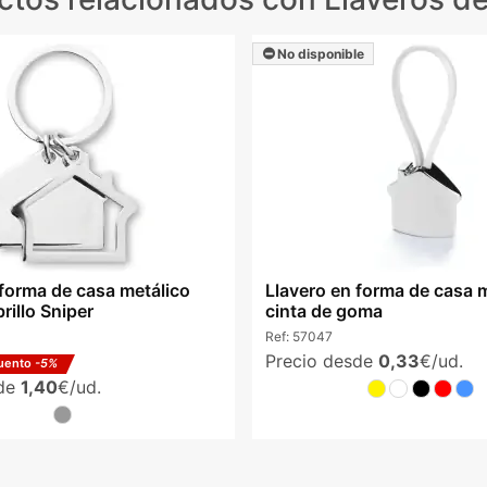
No disponible
 forma de casa metálico
Llavero en forma de casa 
rillo Sniper
cinta de goma
Ref:
57047
Precio desde
0,33
€/ud.
uento
-5%
sde
1,40
€/ud.