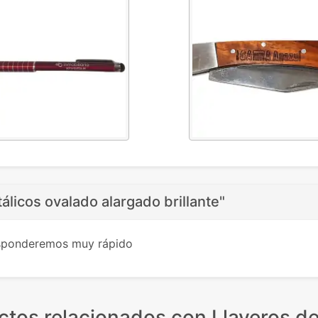
álicos ovalado alargado brillante"
esponderemos muy rápido
ctos relacionados
con Llaveros de