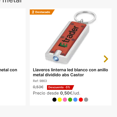
Destacado
Next
metal con
Llaveros linterna led blanco con anillo
metal dividido abs Castor
Ref:
9863
0,53€
Descuento
-5%
Precio desde
0,50
€/ud.