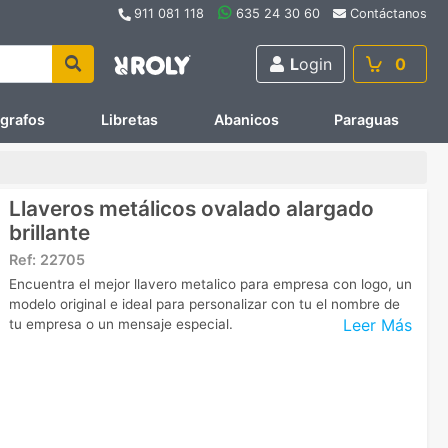
911 081 118
635 24 30 60
Contáctanos
L
ogin
0
ígrafos
Libretas
Abanicos
Paraguas
Llaveros metálicos ovalado alargado
brillante
Ref:
22705
Encuentra el mejor llavero metalico para empresa con logo, un
modelo original e ideal para personalizar con tu el nombre de
Leer Más
tu empresa o un mensaje especial.