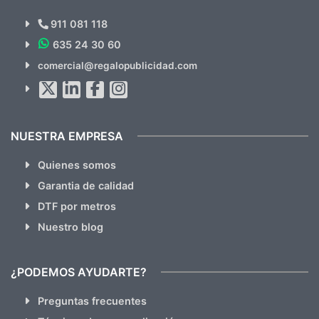
Novedades y Ofertas?
911 081 118
635 24 30 60
SUSCRÍBETE!!
comercial@regalopublicidad.com
Al suscribirte aceptas nuestras
políticas de privacidad
(No
hacemos Spam)
NUESTRA EMPRESA
Quienes somos
Garantia de calidad
DTF por metros
Nuestro blog
¿PODEMOS AYUDARTE?
Preguntas frecuentes