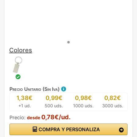
Colores
Precio Unitario (Sin Iva)
1,38€
0,99€
0,98€
0,82€
+1 ud.
500 uds.
1000 uds.
3000 uds.
0,78€/ud.
Precio:
desde
COMPRA Y PERSONALIZA