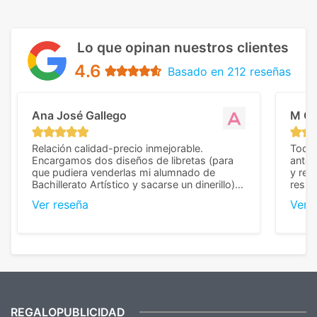
Lo que opinan nuestros clientes
4.6
Basado en 212 reseñas
Ana José Gallego
M C
Relación calidad-precio inmejorable.
Todo 
Encargamos dos diseños de libretas (para
anter
que pudiera venderlas mi alumnado de
y rep
Bachillerato Artístico y sacarse un dinerillo) y
resul
nos dieron el mejor presupuesto con
perso
Ver reseña
Ver 
diferencia, con libretas de muy buena calidad
cuand
y muy bien terminadas con la estampación
compl
en los colores pedidos. La atención al
pusie
cliente, inmejorable, respondiendo a cada
para 
duda que teníamos en el proceso. Nos
como
mandaron las miniaturas para
repet
previsualizarlas (las adjunto) y llegaron tal
todo!
cual, sin el menor problema. Totalmente
recomendables.
REGALOPUBLICIDAD
¿Quieres ver nuestras últimas