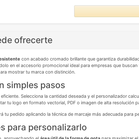
ede ofrecerte
esistente
con acabado cromado brillante que garantiza durabilidad
ndolo en el accesorio promocional ideal para empresas que buscan t
ara mostrar tu marca con distinción.
en simples pasos
eficiente. Selecciona la cantidad deseada y el personalizador calcul
r tu logo en formato vectorial, PDF o imagen de alta resolución pa
 tu pedido aplicando la técnica de marcaje más adecuada para pers
 para personalizarlo
ero, aprovechando el
área útil de la forma de gota
para maximizar el 