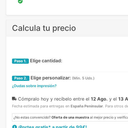
Calcula tu precio
Elige cantidad:
Paso
1.
Elige personalizar:
Paso
2.
(Min. 5 Uds.)
¿Dudas sobre impresión?
Cómpralo hoy y recíbelo
entre el
12 Ago.
y el
13 
Fecha estimada para entregas en
España Peninsular
.
Para otros d
¿No estas convencido?
Oferta de una muestra
al mejor precio y verific
¡Portes gratis* a partir de 99€!