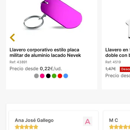
Previous
Llavero corporativo estilo placa
Llavero en
militar de aluminio lacado Nevek
doble con b
Ref:
43891
Ref:
4519
Precio desde
0,22
€/ud.
1,47€
Desc
Precio de
Ana José Gallego
M C