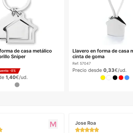
 forma de casa metálico
Llavero en forma de casa 
rillo Sniper
cinta de goma
Ref:
57047
Precio desde
0,33
€/ud.
uento
-5%
sde
1,40
€/ud.
Jose Roa