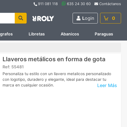
911 081 118
635 24 30 60
Contáctanos
L
ogin
0
ígrafos
Libretas
Abanicos
Paraguas
Llaveros metálicos en forma de gota
Ref:
55481
Personaliza tu estilo con un llavero metalicos personalizado
con logotipo, duradero y elegante, ideal para destacar tu
Leer Más
marca en cualquier ocasión.