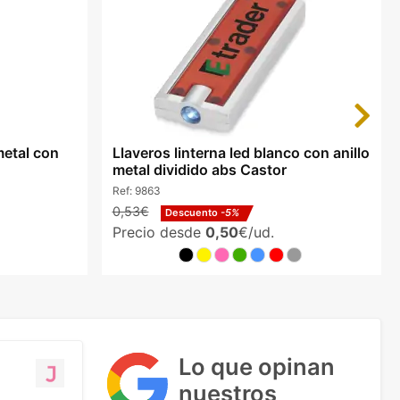
Next
metal con
Llaveros linterna led blanco con anillo
metal dividido abs Castor
Ref:
9863
0,53€
Descuento
-5%
Precio desde
0,50
€/ud.
Lo que opinan
nuestros