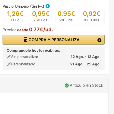
Precio Unitario (Sin Iva)
1,26€
0,95€
0,95€
0,92€
+1 ud.
250 uds.
500 uds.
1000 uds.
0,77€/ud.
Precio:
desde
COMPRA Y PERSONALIZA
Comprandolo hoy lo recibirás:
Sin personalizar
12 Ago. - 13 Ago.
Personalizado
21 Ago. - 25 Ago.
Articulo en Stock