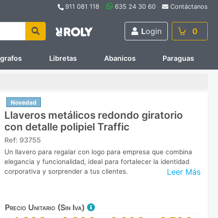
911 081 118
635 24 30 60
Contáctanos
L
ogin
0
ígrafos
Libretas
Abanicos
Paraguas
Novedad
Llaveros metálicos redondo giratorio
con detalle polipiel Traffic
Ref:
93755
Un llavero para regalar con logo para empresa que combina
elegancia y funcionalidad, ideal para fortalecer la identidad
Leer Más
corporativa y sorprender a tus clientes.
Precio Unitario (Sin Iva)