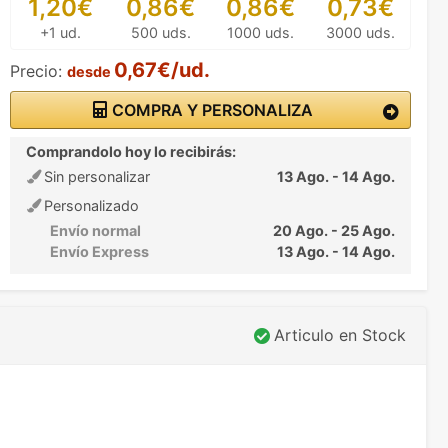
1,20€
0,86€
0,86€
0,73€
+1 ud.
500 uds.
1000 uds.
3000 uds.
0,67€/ud.
Precio:
desde
COMPRA Y PERSONALIZA
Comprandolo hoy lo recibirás:
Sin personalizar
13 Ago. - 14 Ago.
Personalizado
Envío normal
20 Ago. - 25 Ago.
Envío Express
13 Ago. - 14 Ago.
Articulo en Stock