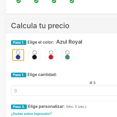
Calcula tu precio
Azul Royal
Elige el color:
Paso
1.
Elige cantidad:
Paso
1.
Ø 3
Elige personalizar:
Paso
3.
(Min. 5 Uds.)
¿Dudas sobre impresión?