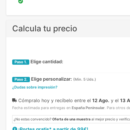
Calcula tu precio
Elige cantidad:
Paso
1.
Elige personalizar:
Paso
2.
(Min. 5 Uds.)
¿Dudas sobre impresión?
Cómpralo hoy y recíbelo
entre el
12 Ago.
y el
13 
Fecha estimada para entregas en
España Peninsular
.
Para otros d
¿No estas convencido?
Oferta de una muestra
al mejor precio y verific
¡Portes gratis* a partir de 99€!