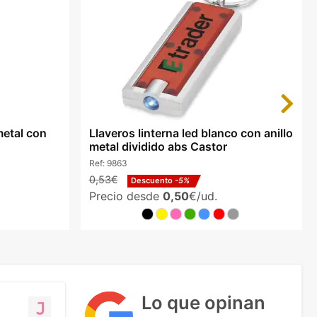
Next
metal con
Llaveros linterna led blanco con anillo
metal dividido abs Castor
Ref:
9863
0,53€
Descuento
-5%
Precio desde
0,50
€/ud.
Lo que opinan