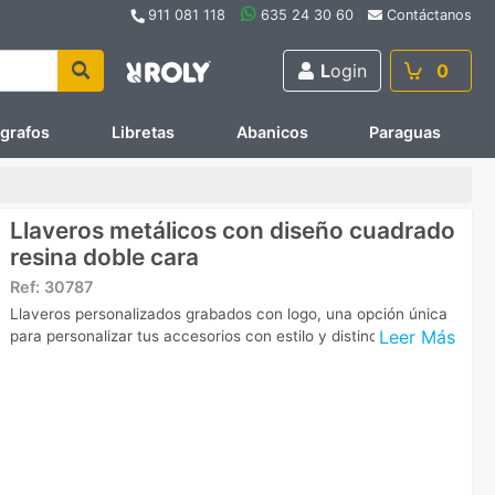
911 081 118
635 24 30 60
Contáctanos
L
ogin
0
ígrafos
Libretas
Abanicos
Paraguas
Llaveros metálicos con diseño cuadrado
resina doble cara
Ref:
30787
Llaveros personalizados grabados con logo, una opción única
Leer Más
para personalizar tus accesorios con estilo y distinción.