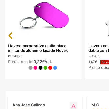
Previous
Llavero corporativo estilo placa
Llavero en
militar de aluminio lacado Nevek
doble con b
Ref:
43891
Ref:
4519
Precio desde
0,22
€/ud.
1,47€
Desc
Precio de
Ana José Gallego
M C