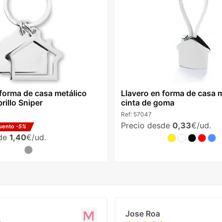
 forma de casa metálico
Llavero en forma de casa 
rillo Sniper
cinta de goma
Ref:
57047
Precio desde
0,33
€/ud.
uento
-5%
sde
1,40
€/ud.
Jose Roa