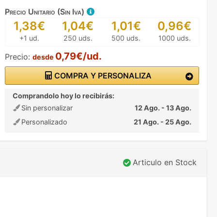
Precio Unitario (Sin Iva)
1,38€
1,04€
1,01€
0,96€
+1 ud.
250 uds.
500 uds.
1000 uds.
0,79€/ud.
Precio:
desde
COMPRA Y PERSONALIZA
Comprandolo hoy lo recibirás:
Sin personalizar
12 Ago. - 13 Ago.
Personalizado
21 Ago. - 25 Ago.
Articulo en Stock