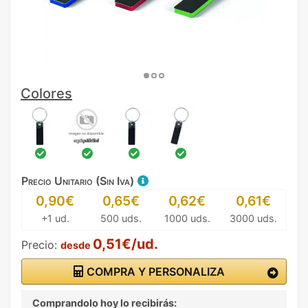
Colores
Precio Unitario (Sin Iva)
0,90€
0,65€
0,62€
0,61€
+1 ud.
500 uds.
1000 uds.
3000 uds.
0,51€/ud.
Precio:
desde
COMPRA Y PERSONALIZA
Comprandolo hoy lo recibirás: