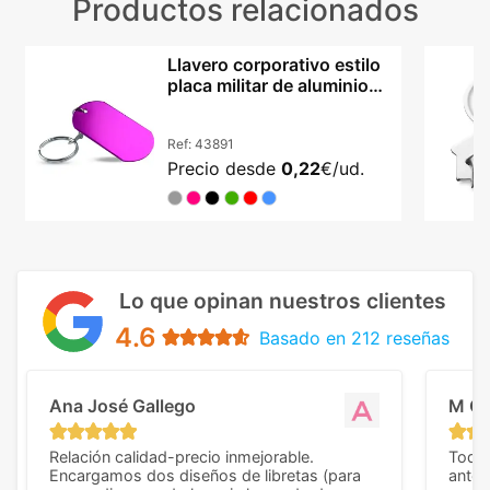
Productos relacionados
Llavero corporativo estilo
placa militar de aluminio
lacado Nevek
Ref:
43891
Precio desde
0,22
€/ud.
Lo que opinan nuestros clientes
4.6
Basado en 212 reseñas
Ana José Gallego
M C
Relación calidad-precio inmejorable.
Todo 
Encargamos dos diseños de libretas (para
anter