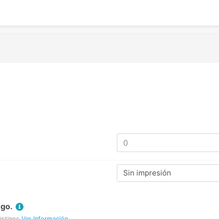
Sin impresión
Ago.
estinos
Ver Información