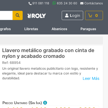
911 081 118
635 24 30 60
Contáctanos
L
ogin
0
ígrafos
Libretas
Abanicos
Paraguas
Llavero metálico grabado con cinta de
nylon y acabado cromado
Ref:
68954
Un original llavero metalicos publicitario con logo, resistente y
elegante, ideal para destacar tu marca con estilo y
Leer Más
durabilidad.
Precio Unitario (Sin Iva)