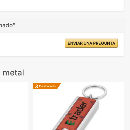
omado"
ENVIAR UNA PREGUNTA
 metal
Destacado