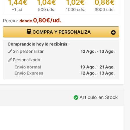
1,44€
1,04€
1,02€
0,86€
+1 ud.
500 uds.
1000 uds.
3000 uds.
0,80€/ud.
Precio:
desde
COMPRA Y PERSONALIZA
Comprandolo hoy lo recibirás:
Sin personalizar
12 Ago. - 13 Ago.
Personalizado
Envío normal
19 Ago. - 21 Ago.
Envío Express
12 Ago. - 13 Ago.
Articulo en Stock