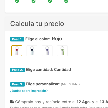
Calcula tu precio
Rojo
Elige el color:
Paso
1.
Elige cantidad:
Cantidad
Paso
2.
Elige personalizar:
Paso
3.
(Min. 5 Uds.)
¿Dudas sobre impresión?
Cómpralo hoy y recíbelo
entre el
12 Ago.
y el
13 
Fecha estimada para entregas en
España Peninsular
.
Para otros d